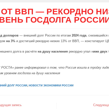
 ОТ ВВП — РЕКОРДНО Н
ВЕНЬ ГОСДОЛГА РОССИ
рд долларов
— внешний долг России по итогам
2024 года
, снизившийся 
дом
на 3%
и достигший рекордно низких 13% от ВВП, — констатирует Ц
нешнего долга в расчёте
на душу населения
рекордно упал н
иже двух
Л РОСТА»
ранее информировал
о том, что Россия вошла в тройку лид
м уровнем госдолга на душу населения
НИЙ ДОЛГ РОССИИ
,
НОВОСТИ ЭКОНОМИКИ РОССИИ
ыдущая запись
Следующа