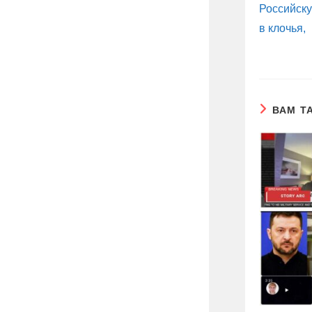
Российску
в клочья,
ВАМ Т