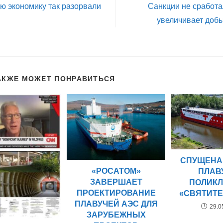
ю экономику так разорвали
Санкции не сработ
увеличивает доб
АКЖЕ МОЖЕТ ПОНРАВИТЬСЯ
СПУЩЕНА
«РОСАТОМ»
ПЛАВ
ЗАВЕРШАЕТ
ПОЛИК
ПРОЕКТИРОВАНИЕ
«СВЯТИТЕ
ПЛАВУЧЕЙ АЭС ДЛЯ
29.0
ЗАРУБЕЖНЫХ