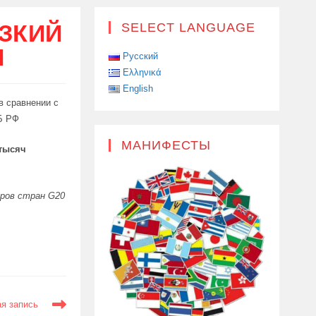
ИЗКИЙ
SELECT LANGUAGE
И
Русский
Ελληνικά
English
в сравнении с
Б РФ
МАНИФЕСТЫ
 тысяч
еров стран G20
я запись