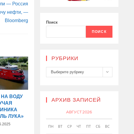
али — Россия
ычу нефти, —
Bloomberg
Поиск
ПОИСК
РУБРИКИ
Рубрики
Выберите рубрику
 НА ВОДУ
АРХИВ ЗАПИСЕЙ
УЧАЯ
ЛИНИКА
АВГУСТ 2026
ЛЬ ЛУКА»
5.2025
ПН
ВТ
СР
ЧТ
ПТ
СБ
ВС