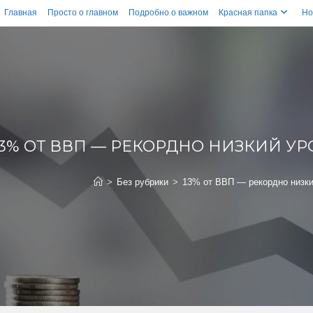
Главная
Просто о главном
Подробно о важном
Красная папка
Но
13% ОТ ВВП — РЕКОРДНО НИЗКИЙ У
>
Без рубрики
>
13% от ВВП — рекордно низки