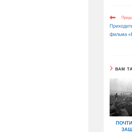
ЕЩЕ
Пред
СТАТЬИ
Приходите
фильма «
ВАМ Т
ПОЧТ
ЗАЩ