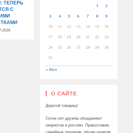
: ТЕПЕРЬ
1
2
ТСЯ С
ХИМИ
3
4
5
6
7
8
9
СТКАМИ
10
11
12
13
14
15
16
7.2026
17
18
19
20
21
22
23
24
25
26
27
28
29
30
31
« Июл
О САЙТЕ
Дорогой товарищ!
Сотни лет дружбы объединяют
киприотов и россиян. Православие,
семейные традиции, общие понятия