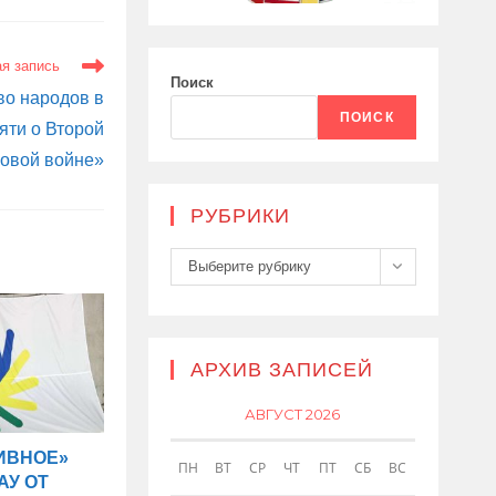
я запись
Поиск
во народов в
ПОИСК
яти о Второй
овой войне»
РУБРИКИ
Рубрики
Выберите рубрику
АРХИВ ЗАПИСЕЙ
АВГУСТ 2026
ИВНОЕ»
ПН
ВТ
СР
ЧТ
ПТ
СБ
ВС
АУ ОТ