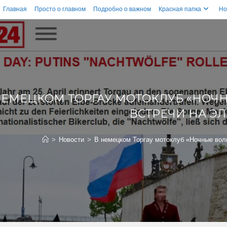
Главная
Просто о главном
Подробно о важном
Красная папка
Но
НЕМЕЦКОМ ТОРГАУ МОТОКЛУБ «НОЧ
ВСТРЕЧИ НА Э
>
Новости
>
В немецком Торгау мотоклуб «Ночные вол