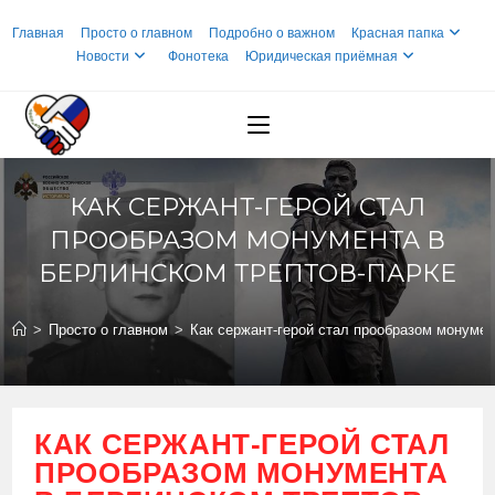
Перейти
Главная
Просто о главном
Подробно о важном
Красная папка
к
Новости
Фонотека
Юридическая приёмная
содержимому
КАК СЕРЖАНТ-ГЕРОЙ СТАЛ
ПРООБРАЗОМ МОНУМЕНТА В
БЕРЛИНСКОМ ТРЕПТОВ-ПАРКЕ
>
Просто о главном
>
Как сержант-герой стал прообразом монумен
КАК СЕРЖАНТ-ГЕРОЙ СТАЛ
ПРООБРАЗОМ МОНУМЕНТА