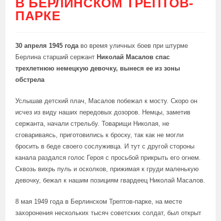
В БЕРЛИНСКОМ ТРЕПТОВ-
ПАРКЕ
30 апреля 1945 года
во время уличных боев при штурме
Берлина старший сержант
Николай Масалов спас
трехлетнюю немецкую девочку, вынеся ее из зоны
обстрела
Услышав детский плач, Масалов побежал к мосту. Скоро он
исчез из виду наших передовых дозоров. Немцы, заметив
сержанта, начали стрельбу. Товарищи Николая, не
сговариваясь, приготовились к броску, так как не могли
бросить в беде своего сослуживца. И тут с другой стороны
канала раздался голос Героя с просьбой прикрыть его огнем.
Сквозь вихрь пуль и осколков, прижимая к груди маленькую
девочку, бежал к нашим позициям гвардеец Николай Масалов.
8 мая 1949 года в Берлинском Трептов-парке, на месте
захоронения нескольких тысяч советских солдат, был открыт