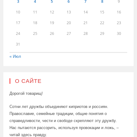
3
4
5
6
7
8
9
10
11
12
13
14
15
16
17
18
19
20
21
22
23
24
25
26
27
28
29
30
31
« Июл
О САЙТЕ
Дорогой товарищ!
Сотни лет дружбы объединяют киприотов и россиян.
Православие, семейные традиции, общие понятия о
справедливости, чести и свободе скрепляют эту дружбу.
Нас пытаются рассорить, используя провокации и ложь, –
читай здесь правду.