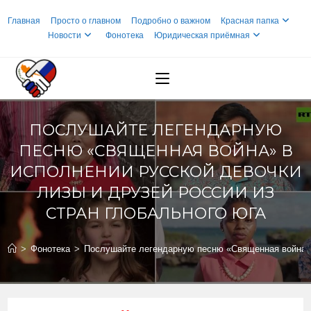
Перейти
Главная
Просто о главном
Подробно о важном
Красная папка
к
Новости
Фонотека
Юридическая приёмная
содержимому
ПОСЛУШАЙТЕ ЛЕГЕНДАРНУЮ
ПЕСНЮ «СВЯЩЕННАЯ ВОЙНА» В
ИСПОЛНЕНИИ РУССКОЙ ДЕВОЧКИ
ЛИЗЫ И ДРУЗЕЙ РОССИИ ИЗ
СТРАН ГЛОБАЛЬНОГО ЮГА
>
Фонотека
>
Послушайте легендарную песню «Священная война» в