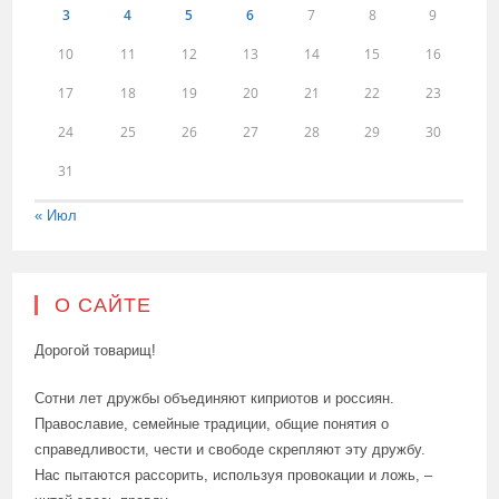
3
4
5
6
7
8
9
10
11
12
13
14
15
16
17
18
19
20
21
22
23
24
25
26
27
28
29
30
31
« Июл
О САЙТЕ
Дорогой товарищ!
Сотни лет дружбы объединяют киприотов и россиян.
Православие, семейные традиции, общие понятия о
справедливости, чести и свободе скрепляют эту дружбу.
Нас пытаются рассорить, используя провокации и ложь, –