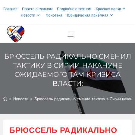
Перейти
Главная
Просто о главном
Подробно о важном
Красная папка
к
Новости
Фонотека
Юридическая приёмная
содержимому
БРЮССЕЛЬ РАДИКАЛЬНО СМЕНИЛ
ТАКТИКУ В СИРИИ НАКАНУНЕ
ОЖИДАЕМОГО ТАМ КРИЗИСА
ВЛАСТИ:
>
Новости
>
Брюссель радикально сменил тактику в Сирии накану
БРЮССЕЛЬ РАДИКАЛЬНО