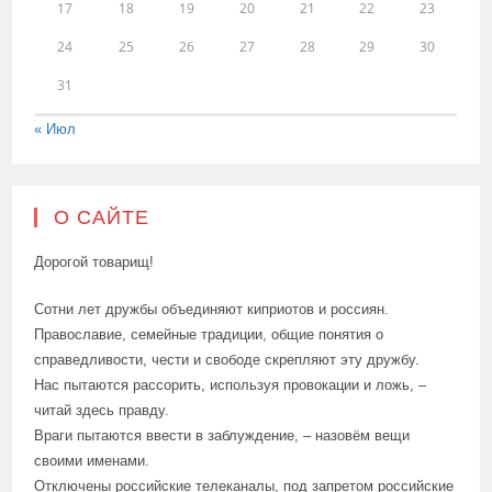
17
18
19
20
21
22
23
24
25
26
27
28
29
30
31
« Июл
О САЙТЕ
Дорогой товарищ!
Сотни лет дружбы объединяют киприотов и россиян.
Православие, семейные традиции, общие понятия о
справедливости, чести и свободе скрепляют эту дружбу.
Нас пытаются рассорить, используя провокации и ложь, –
читай здесь правду.
Враги пытаются ввести в заблуждение, – назовём вещи
своими именами.
Отключены российские телеканалы, под запретом российские