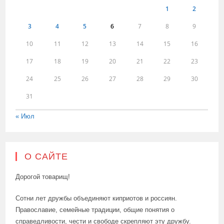
1
2
3
4
5
6
7
8
9
10
11
12
13
14
15
16
17
18
19
20
21
22
23
24
25
26
27
28
29
30
31
« Июл
О САЙТЕ
Дорогой товарищ!
Сотни лет дружбы объединяют киприотов и россиян.
Православие, семейные традиции, общие понятия о
справедливости, чести и свободе скрепляют эту дружбу.