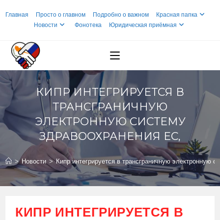
Перейти
Главная
Просто о главном
Подробно о важном
Красная папка
к
Новости
Фонотека
Юридическая приёмная
содержимому
КИПР ИНТЕГРИРУЕТСЯ В
ТРАНСГРАНИЧНУЮ
ЭЛЕКТРОННУЮ СИСТЕМУ
ЗДРАВООХРАНЕНИЯ ЕС,
>
Новости
>
Кипр интегрируется в трансграничную электронную с
КИПР ИНТЕГРИРУЕТСЯ В