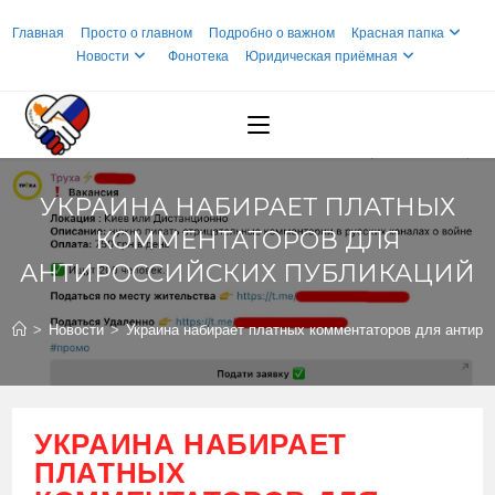
Перейти
Главная
Просто о главном
Подробно о важном
Красная папка
к
Новости
Фонотека
Юридическая приёмная
содержимому
УКРАИНА НАБИРАЕТ ПЛАТНЫХ
КОММЕНТАТОРОВ ДЛЯ
АНТИРОССИЙСКИХ ПУБЛИКАЦИЙ
>
Новости
>
Украина набирает платных комментаторов для антиро
УКРАИНА НАБИРАЕТ
ПЛАТНЫХ