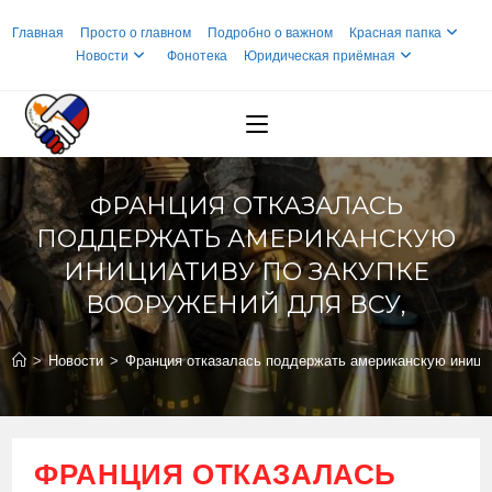
Перейти
Главная
Просто о главном
Подробно о важном
Красная папка
к
Новости
Фонотека
Юридическая приёмная
содержимому
ФРАНЦИЯ ОТКАЗАЛАСЬ
ПОДДЕРЖАТЬ АМЕРИКАНСКУЮ
ИНИЦИАТИВУ ПО ЗАКУПКЕ
ВООРУЖЕНИЙ ДЛЯ ВСУ,
>
Новости
>
Франция отказалась поддержать американскую инициа
ФРАНЦИЯ ОТКАЗАЛАСЬ