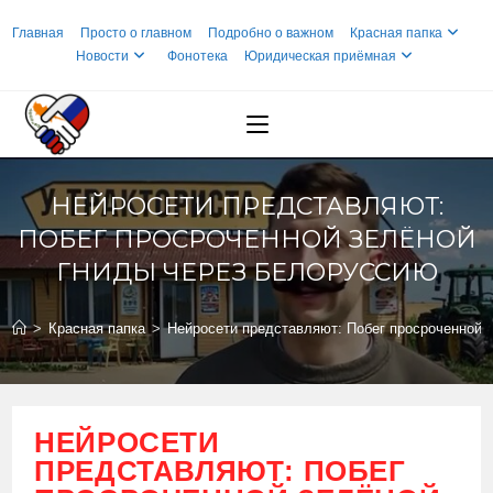
Перейти
Главная
Просто о главном
Подробно о важном
Красная папка
к
Новости
Фонотека
Юридическая приёмная
содержимому
НЕЙРОСЕТИ ПРЕДСТАВЛЯЮТ:
ПОБЕГ ПРОСРОЧЕННОЙ ЗЕЛЁНОЙ
ГНИДЫ ЧЕРЕЗ БЕЛОРУССИЮ
>
Красная папка
>
Нейросети представляют: Побег просроченной 
НЕЙРОСЕТИ
ПРЕДСТАВЛЯЮТ: ПОБЕГ