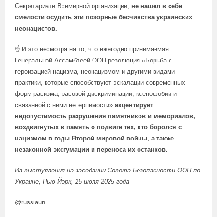
Секретариате Всемирной организации,
не нашел в себе
смелости осудить эти позорные бесчинства украинских
неонацистов.
☝ И это несмотря на то, что ежегодно принимаемая
Генеральной Ассамблеей ООН резолюция «Борьба с
героизацией нацизма, неонацизмом и другими видами
практики, которые способствуют эскалации современных
форм расизма, расовой дискриминации, ксенофобии и
связанной с ними нетерпимости»
акцентирует
недопустимость разрушения памятников и мемориалов,
воздвигнутых в память о подвиге тех, кто боролся с
нацизмом в годы Второй мировой войны,
а также
незаконной эксгумации и переноса их останков.
Из
выступления
на заседании Совета Безопасности ООН по
Украине, Нью-Йорк, 25 июля 2025 года
@russiaun