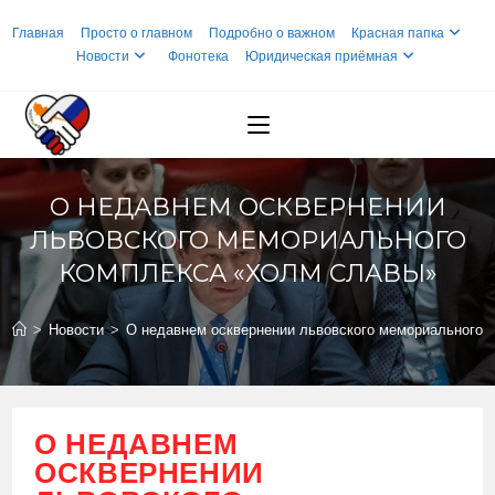
Перейти
Главная
Просто о главном
Подробно о важном
Красная папка
к
Новости
Фонотека
Юридическая приёмная
содержимому
О НЕДАВНЕМ ОСКВЕРНЕНИИ
ЛЬВОВСКОГО МЕМОРИАЛЬНОГО
КОМПЛЕКСА «ХОЛМ СЛАВЫ»
>
Новости
>
О недавнем осквернении львовского мемориального 
О НЕДАВНЕМ
ОСКВЕРНЕНИИ