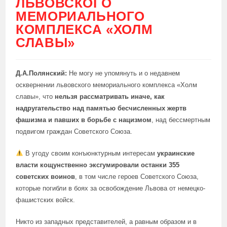
ЛЬВОВСКОГО
МЕМОРИАЛЬНОГО
КОМПЛЕКСА «ХОЛМ
СЛАВЫ»
Д.А.Полянский:
Не могу не упомянуть и о недавнем
осквернении львовского мемориального комплекса «Холм
славы», что
нельзя рассматривать иначе, как
надругательство над памятью бесчисленных жертв
фашизма и павших в борьбе с нацизмом
, над бессмертным
подвигом граждан Советского Союза.
В угоду своим конъюнктурным интересам
украинские
власти кощунственно эксгумировали останки 355
советских воинов
, в том числе героев Советского Союза,
которые погибли в боях за освобождение Львова от немецко-
фашистских войск.
Никто из западных представителей, а равным образом и в