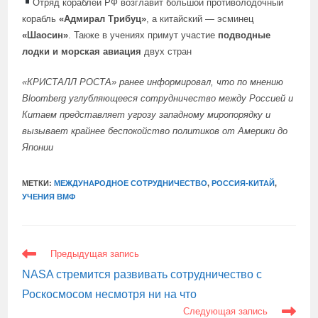
Отряд кораблей РФ возглавит большой противолодочный
корабль
«Адмирал Трибуц»
, а китайский — эсминец
«Шаосин»
. Также в учениях примут участие
подводные
лодки и морская авиация
двух стран
«КРИСТАЛЛ РОСТА»
ранее информировал
, что по мнению
Bloomberg углубляющееся сотрудничество между Россией и
Китаем представляет угрозу западному миропорядку и
вызывает крайнее беспокойство политиков от Америки до
Японии
МЕТКИ:
МЕЖДУНАРОДНОЕ СОТРУДНИЧЕСТВО
,
РОССИЯ-КИТАЙ
,
УЧЕНИЯ ВМФ
ЕЩЕ
Предыдущая запись
СТАТЬИ
NASA стремится развивать сотрудничество с
Роскосмосом несмотря ни на что
Следующая запись