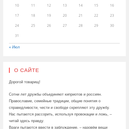
10
11
12
13
14
15
16
17
18
19
20
21
22
23
24
25
26
27
28
29
30
31
« Июл
О САЙТЕ
Дорогой товарищ!
Сотни лет дружбы объединяют киприотов и россиян.
Православие, семейные традиции, общие понятия о
справедливости, чести и свободе скрепляют эту дружбу.
Нас пытаются рассорить, используя провокации и ложь, –
читай здесь правду.
Враги пытаются ввести в заблуждение, – назовём вещи