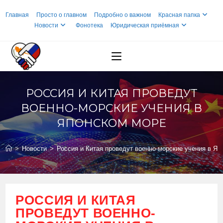
Перейти
Главная
Просто о главном
Подробно о важном
Красная папка
к
Новости
Фонотека
Юридическая приёмная
содержимому
РОССИЯ И КИТАЯ ПРОВЕДУТ
ВОЕННО-МОРСКИЕ УЧЕНИЯ В
ЯПОНСКОМ МОРЕ
>
Новости
>
Россия и Китая проведут военно-морские учения в Яп
РОССИЯ И КИТАЯ
ПРОВЕДУТ ВОЕННО-