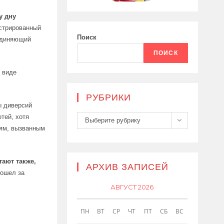
у дну
истрированный
Поиск
диняющий
ПОИСК
в виде
РУБРИКИ
ы диверсий
тей, хотя
Рубрики
Выберите рубрику
иям, вызванным
тают также,
АРХИВ ЗАПИСЕЙ
зошел за
АВГУСТ 2026
ПН
ВТ
СР
ЧТ
ПТ
СБ
ВС