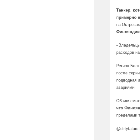
Танкер, ко
примерно на
на Островах
Финлянди
«Владельцы 
расходов на
Регион Балт
после серии
подводная 
авариями.
Обвиняемые
что Финлян
пределами 
@dirtytatars