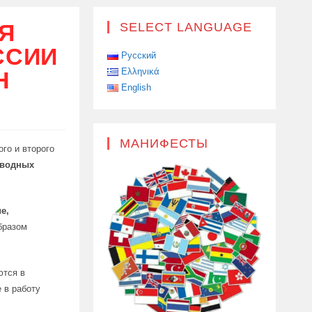
Я
SELECT LANGUAGE
ССИИ
Русский
Ελληνικά
Н
English
МАНИФЕСТЫ
го и второго
дводных
е,
бразом
ются в
 в работу