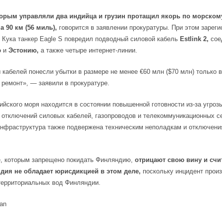
торым управляли два индийца и грузин протащил якорь по морском
 90 км (56 миль),
говорится в заявлении прокуратуры. При этом зарег
 Кука танкер Eagle S повредил подводный силовой кабель
Estlink 2,
сое
ю
и
Эстонию,
а также четыре интернет-линии.
кабелей понесли убытки в размере не менее €60 млн ($70 млн) только 
 ремонт», — заявили в прокуратуре.
ийского моря находится в состоянии повышенной готовности из-за угроз
 отключений силовых кабелей, газопроводов и телекоммуникационных се
инфраструктура также подвержена техническим неполадкам и отключен
, которым запрещено покидать Финляндию,
отрицают свою вину и счи
дия не обладает юрисдикцией в этом деле,
поскольку инцидент прои
территориальных вод Финляндии.
tan