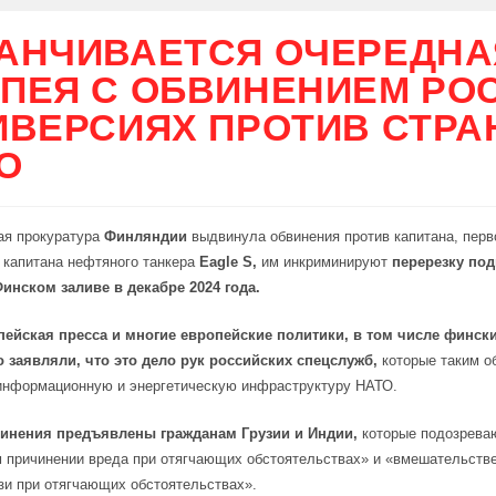
АНЧИВАЕТСЯ ОЧЕРЕДНА
ПЕЯ С ОБВИНЕНИЕМ РО
ИВЕРСИЯХ ПРОТИВ СТРА
О
ая прокуратура
Финляндии
выдвинула обвинения против капитана, перво
 капитана нефтяного танкера
Eagle S,
им инкриминируют
перерезку по
Финском заливе в декабре 2024 года.
пейская пресса и многие европейские политики, в том числе фински
о заявляли, что это дело рук российских спецслужб,
которые таким о
информационную и энергетическую инфраструктуру НАТО.
инения предъявлены гражданам Грузии и Индии,
которые подозрева
 причинении вреда при отягчающих обстоятельствах» и «вмешательстве
зи при отягчающих обстоятельствах».