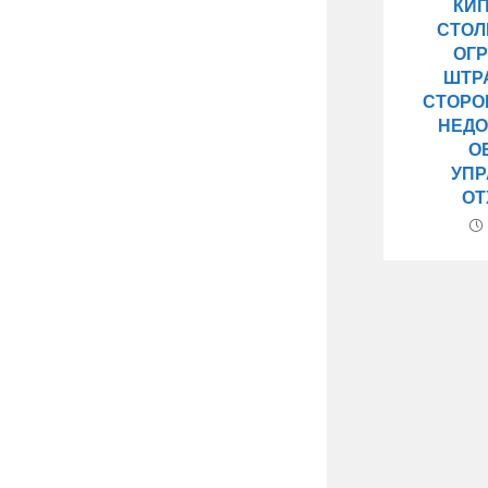
КИ
СТОЛ
ОГ
ШТР
СТОРО
НЕДО
О
УП
ОТ