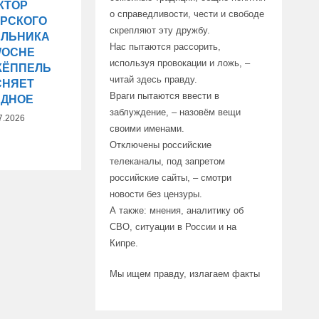
КТОР
о справедливости, чести и свободе
РСКОГО
скрепляют эту дружбу.
ЕЛЬНИКА
Нас пытаются рассорить,
WOCHE
используя провокации и ложь, –
КЁППЕЛЬ
читай здесь правду.
СНЯЕТ
Враги пытаются ввести в
ИДНОЕ
заблуждение, – назовём вещи
7.2026
своими именами.
Отключены российские
телеканалы, под запретом
российские сайты, – смотри
новости без цензуры.
А также: мнения, аналитику об
СВО, ситуации в России и на
Кипре.
Мы ищем правду, излагаем факты