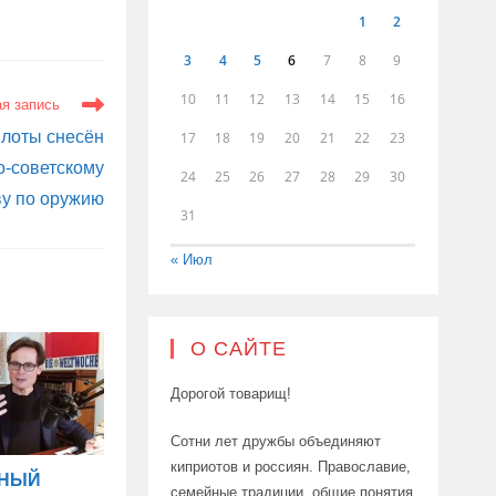
1
2
3
4
5
6
7
8
9
10
11
12
13
14
15
16
я запись
Плоты снесён
17
18
19
20
21
22
23
о-советскому
24
25
26
27
28
29
30
ву по оружию
31
« Июл
О САЙТЕ
Дорогой товарищ!
Сотни лет дружбы объединяют
киприотов и россиян. Православие,
ВНЫЙ
семейные традиции, общие понятия