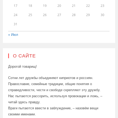
17
18
19
20
21
22
23
24
25
26
27
28
29
30
31
« Июл
О САЙТЕ
Дорогой товарищ!
Сотни лет дружбы объединяют киприотов и россиян.
Православие, семейные традиции, общие понятия о
справедливости, чести и свободе скрепляют эту дружбу.
Нас пытаются рассорить, используя провокации и ложь, –
читай здесь правду.
Враги пытаются ввести в заблуждение, – назовём вещи
своими именами.