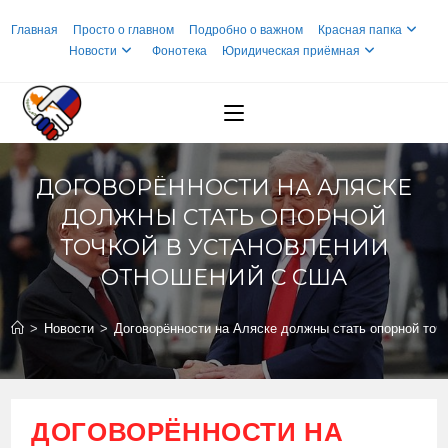
Перейти
Главная
Просто о главном
Подробно о важном
Красная папка
к
Новости
Фонотека
Юридическая приёмная
содержимому
ДОГОВОРЁННОСТИ НА АЛЯСКЕ
ДОЛЖНЫ СТАТЬ ОПОРНОЙ
ТОЧКОЙ В УСТАНОВЛЕНИИ
ОТНОШЕНИЙ С США
>
Новости
>
Договорённости на Аляске должны стать опорной точ
ДОГОВОРЁННОСТИ НА