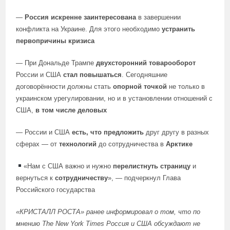
—
Россия искренне заинтересована
в завершении
конфликта на Украине. Для этого необходимо
устранить
первопричины кризиса
— При Дональде Трампе
двухсторонний товарооборот
России и США
стал повышаться
. Сегодняшние
договорённости должны стать
опорной точкой
не только в
украинском урегулировании, но и в установлении отношений с
США,
в том числе деловых
— России и США
есть, что предложить
друг другу в разных
сферах — от
технологий
до сотрудничества в
Арктике
«Нам с США важно и нужно
перелистнуть страницу
и
вернуться к
сотрудничеству
», — подчеркнул Глава
Российского государства
«КРИСТАЛЛ РОСТА»
ранее информировал
о том, что по
мнению The New York Times Россия и США обсуждают не