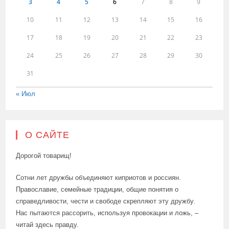
3
4
5
6
7
8
9
10
11
12
13
14
15
16
17
18
19
20
21
22
23
24
25
26
27
28
29
30
31
« Июл
О САЙТЕ
Дорогой товарищ!
Сотни лет дружбы объединяют киприотов и россиян.
Православие, семейные традиции, общие понятия о
справедливости, чести и свободе скрепляют эту дружбу.
Нас пытаются рассорить, используя провокации и ложь, –
читай здесь правду.