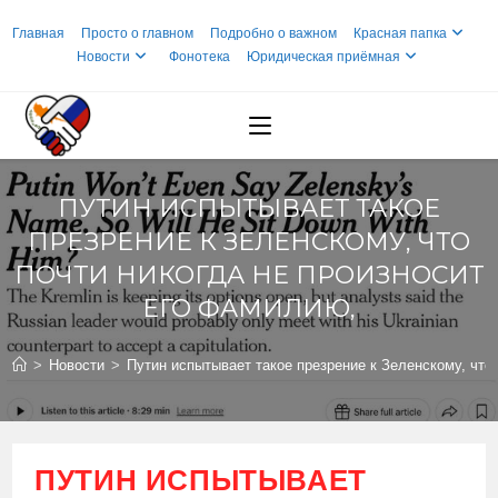
Перейти
Главная
Просто о главном
Подробно о важном
Красная папка
к
Новости
Фонотека
Юридическая приёмная
содержимому
ПУТИН ИСПЫТЫВАЕТ ТАКОЕ
ПРЕЗРЕНИЕ К ЗЕЛЕНСКОМУ, ЧТО
ПОЧТИ НИКОГДА НЕ ПРОИЗНОСИТ
ЕГО ФАМИЛИЮ,
>
Новости
>
Путин испытывает такое презрение к Зеленскому, что
ПУТИН ИСПЫТЫВАЕТ