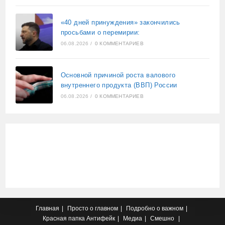
«40 дней принуждения» закончились
просьбами о перемирии:
06.08.2026
/
0 КОММЕНТАРИЕВ
Основной причиной роста валового
внутреннего продукта (ВВП) России
06.08.2026
/
0 КОММЕНТАРИЕВ
Главная
Просто о главном
Подробно о важном
Красная папка
Антифейк
Медиа
Смешно