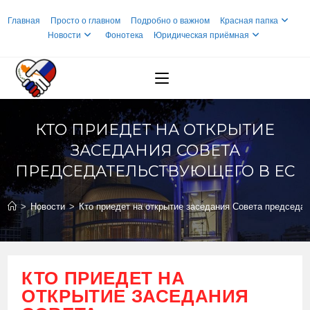
Перейти
Главная
Просто о главном
Подробно о важном
Красная папка
к
Новости
Фонотека
Юридическая приёмная
содержимому
КТО ПРИЕДЕТ НА ОТКРЫТИЕ
ЗАСЕДАНИЯ СОВЕТА
ПРЕДСЕДАТЕЛЬСТВУЮЩЕГО В ЕС
>
Новости
>
Кто приедет на открытие заседания Совета председа
КТО ПРИЕДЕТ НА
ОТКРЫТИЕ ЗАСЕДАНИЯ