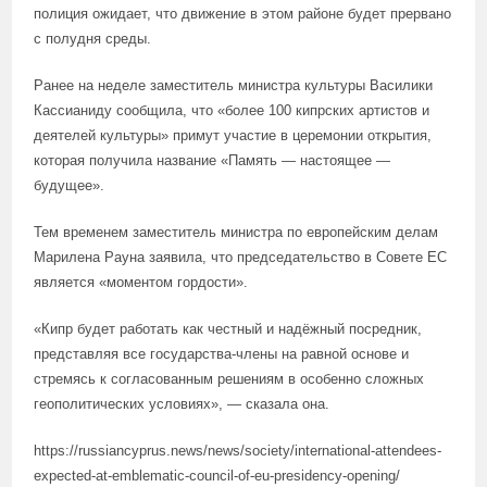
полиция ожидает, что движение в этом районе будет прервано
с полудня среды.
Ранее на неделе заместитель министра культуры Василики
Кассианиду сообщила, что «более 100 кипрских артистов и
деятелей культуры» примут участие в церемонии открытия,
которая получила название «Память — настоящее —
будущее».
Тем временем заместитель министра по европейским делам
Марилена Рауна заявила, что председательство в Совете ЕС
является «моментом гордости».
«Кипр будет работать как честный и надёжный посредник,
представляя все государства-члены на равной основе и
стремясь к согласованным решениям в особенно сложных
геополитических условиях», — сказала она.
https://russiancyprus.news/news/society/international-attendees-
expected-at-emblematic-council-of-eu-presidency-opening/