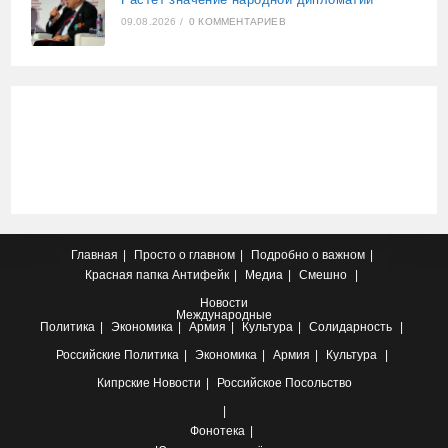
09.08.2026
/
0 КОММЕНТАРИЕВ
Главная
Просто о главном
Подробно о важном
Красная папка
Антифейк
Медиа
Смешно
Новости
Международные
Политика
Экономика
Армия
Культура
Солидарность
Российские
Политика
Экономика
Армия
Культура
Кипрские
Новости
Российское Посольство
Фонотека