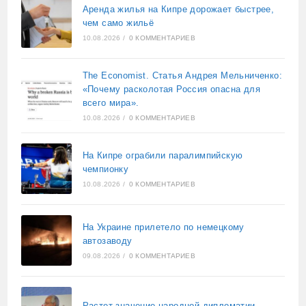
Аренда жилья на Кипре дорожает быстрее,
чем само жильё
10.08.2026
/
0 КОММЕНТАРИЕВ
The Economist. Статья Андрея Мельниченко:
«Почему расколотая Россия опасна для
всего мира».
10.08.2026
/
0 КОММЕНТАРИЕВ
На Кипре ограбили паралимпийскую
чемпионку
10.08.2026
/
0 КОММЕНТАРИЕВ
На Украине прилетело по немецкому
автозаводу
09.08.2026
/
0 КОММЕНТАРИЕВ
Растет значение народной дипломатии