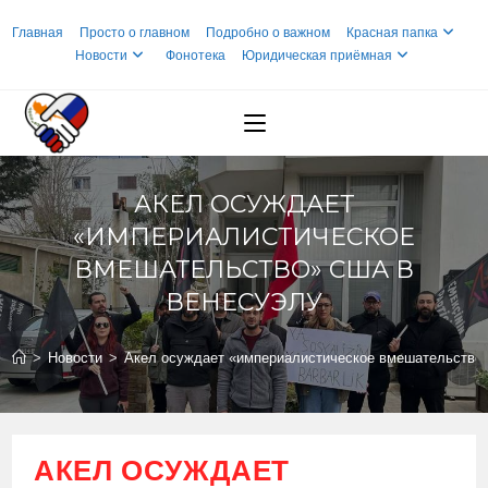
Перейти
Главная
Просто о главном
Подробно о важном
Красная папка
к
Новости
Фонотека
Юридическая приёмная
содержимому
АКЕЛ ОСУЖДАЕТ
«ИМПЕРИАЛИСТИЧЕСКОЕ
ВМЕШАТЕЛЬСТВО» США В
ВЕНЕСУЭЛУ
>
Новости
>
Акел осуждает «империалистическое вмешательство
АКЕЛ ОСУЖДАЕТ