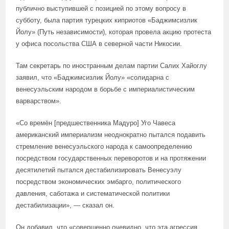
публично выступившей с позицией по этому вопросу в
субботу, была партия турецких киприотов «Баджимсизлик
Йолу» (Путь независимости), которая провела акцию протеста
у офиса посольства США в северной части Никосии.
Там секретарь по иностранным делам партии Салих Хайоглу
заявил, что «Баджимсизлик Йолу» «солидарна с
венесуэльским народом в борьбе с империалистическим
варварством».
«Со времён [предшественника Мадуро] Уго Чавеса
американский империализм неоднократно пытался подавить
стремление венесуэльского народа к самоопределению
посредством государственных переворотов и на протяжении
десятилетий пытался дестабилизировать Венесуэлу
посредством экономических эмбарго, политического
давления, саботажа и систематической политики
дестабилизации», — сказал он.
Он добавил, что «совершенно очевидно, что эта агрессия