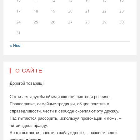
10
11
12
13
14
15
16
17
18
19
20
21
22
23
24
25
26
27
28
29
30
31
« Июл
О САЙТЕ
Дорогой товарищ!
Сотни лет дружбы объединяют киприотов и россиян.
Православие, семейные традиции, общие понятия о
справедливости, чести и свободе скрепляют эту дружбу.
Нас пытаются рассорить, используя провокации и ложь, –
читай здесь правду.
Враги пытаются ввести в заблуждение, – назовём вещи
своими именами.