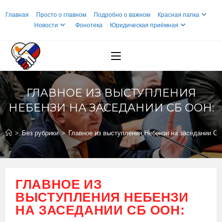
Перейти
Главная
Просто о главном
Подробно о важном
Красная папка
к
Новости
Фонотека
Юридическая приёмная
содержимому
ГЛАВНОЕ ИЗ ВЫСТУПЛЕНИЯ
НЕБЕНЗИ НА ЗАСЕДАНИИ СБ ООН:
>
Без рубрики
>
Главное из выступления Небензи на заседании С
ГЛАВНОЕ ИЗ
ВЫСТУПЛЕНИЯ НЕБЕНЗИ
НА ЗАСЕДАНИИ СБ ООН: