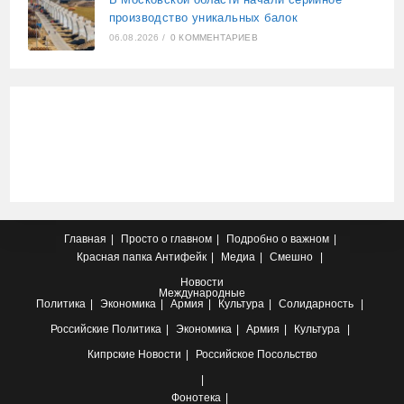
производство уникальных балок
06.08.2026
/
0 КОММЕНТАРИЕВ
Главная
Просто о главном
Подробно о важном
Красная папка
Антифейк
Медиа
Смешно
Новости
Международные
Политика
Экономика
Армия
Культура
Солидарность
Российские
Политика
Экономика
Армия
Культура
Кипрские
Новости
Российское Посольство
Фонотека