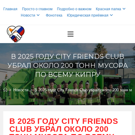
Перейти
Главная
Просто о главном
Подробно о важном
Красная папка
к
Новости
Фонотека
Юридическая приёмная
содержимому
В 2025 ГОДУ CITY FRIENDS CLUB
УБРАЛ ОКОЛО 200 ТОНН МУСОРА
ПО ВСЕМУ КИПРУ
>
Новости
>
В 2025 году City Friends Club убрал около 200 тонн м
В 2025 ГОДУ CITY FRIENDS
CLUB УБРАЛ ОКОЛО 200