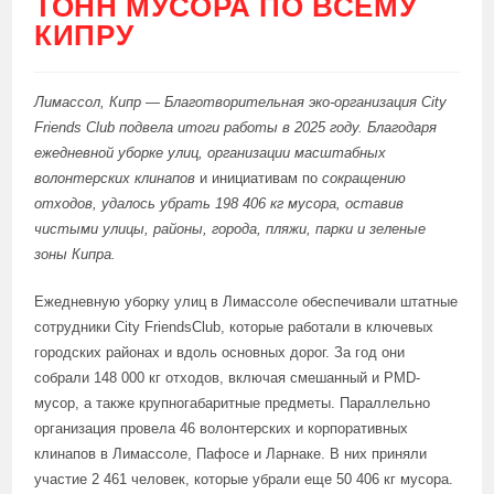
ТОНН МУСОРА ПО ВСЕМУ
КИПРУ
Лимассол
,
Кипр
—
Благотворительная эко-организация
City
Friends
Club
подвела итоги работы в 2025 году. Благодаря
ежедневной уборке улиц, организации масштабных
волонтерских
клинапов
и инициативам по
сокращению
отходов, удалось убрать
198 406
кг
мусора, оставив
чистыми улицы, районы, города, пляжи, парки и зеленые
зоны Кипра.
Ежедневную уборку улиц в Лимассоле обеспечивали штатные
сотрудники City FriendsClub, которые работали в ключевых
городских районах и вдоль основных дорог. За год они
собрали 148 000 кг отходов, включая смешанный и PMD-
мусор, а также крупногабаритные предметы. Параллельно
организация провела 46 волонтерских и корпоративных
клинапов в Лимассоле, Пафосе и Ларнаке. В них приняли
участие 2 461 человек, которые убрали еще 50 406 кг мусора.