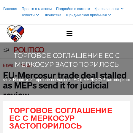
Перейти
Главная
Просто о главном
Подробно о важном
Красная папка
к
Новости
Фонотека
Юридическая приёмная
содержимому
ТОРГОВОЕ СОГЛАШЕНИЕ ЕС С
МЕРКОСУР ЗАСТОПОРИЛОСЬ
>
Новости
>
Торговое соглашение ЕС с МЕРКОСУР застопорилос
ТОРГОВОЕ СОГЛАШЕНИЕ
ЕС С МЕРКОСУР
ЗАСТОПОРИЛОСЬ