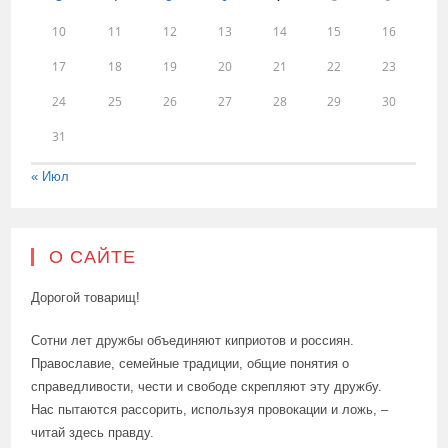
10
11
12
13
14
15
16
17
18
19
20
21
22
23
24
25
26
27
28
29
30
31
« Июл
О САЙТЕ
Дорогой товарищ!
Сотни лет дружбы объединяют киприотов и россиян.
Православие, семейные традиции, общие понятия о
справедливости, чести и свободе скрепляют эту дружбу.
Нас пытаются рассорить, используя провокации и ложь, –
читай здесь правду.