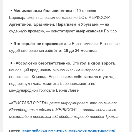
Минимальным большинством
в 10 голосов
Европарламент направил соглашение ЕС с МЕРКОСУР
—
Аргентиной, Бразилией, Парагваем и Уругваем
— на
судебную проверку, — констатирует
американская
Politico
Это серьёзное поражение
для Еврокомиссии. Вынесение
судебного решения займёт
от 18 до 24 месяцев
«
Абсолютно безответственно
. Это
гол в свои ворота
,
наносящий вред нашим экономическим интересам и
положению. Команда Европы с
ама себя загнала в угол
», —
подчеркнул глава комитета Европарламента по
международной торговле Бернд Ланге
«КРИСТАЛЛ РОСТА»
ранее информировал
, что по мнению
Bloomberg срыв сделки с МЕРКОСУР — провал эпического
масштаба в попытках ЕС обойти мировой порядок Трампа
МЕТКИ:
ЕВРОПЕЙСКАЯ ПОЛИТИКА
,
МЕРКОСУР
,
ПОЛИТИЧЕСКИЙ