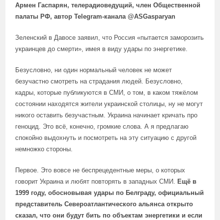
Армен Гаспарян, телерадиоведущий, член Общественной
палаты РФ, автор Telegram-канала
@ASGasparyan
Зеленский в Давосе заявил, что Россия «пытается заморозить
украинцев до смерти», имея в виду удары по энергетике.
Безусловно, ни один нормальный человек не может
безучастно смотреть на страдания людей. Безусловно,
кадры, которые публикуются в СМИ, о том, в каком тяжёлом
состоянии находятся жители украинской столицы, ну не могут
никого оставить безучастным. Украина начинает кричать про
геноцид. Это всё, конечно, громкие слова. А я предлагаю
спокойно выдохнуть и посмотреть на эту ситуацию с другой
немножко стороны.
Первое. Это вовсе не беспрецедентные меры, о которых
говорит Украина и любят повторять в западных СМИ.
Ещё в
1999 году, обосновывая удары по Белграду, официальный
представитель Североатлантического альянса открыто
сказал, что они будут бить по объектам энергетики и если