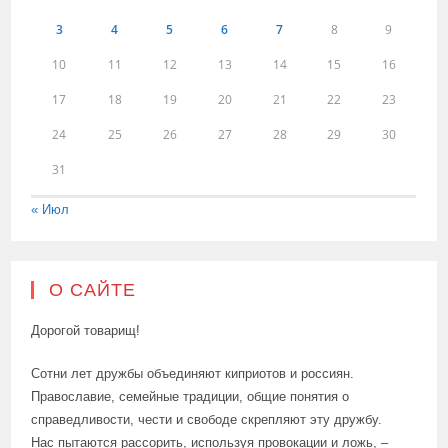
3
4
5
6
7
8
9
10
11
12
13
14
15
16
17
18
19
20
21
22
23
24
25
26
27
28
29
30
31
« Июл
О САЙТЕ
Дорогой товарищ!
Сотни лет дружбы объединяют киприотов и россиян.
Православие, семейные традиции, общие понятия о
справедливости, чести и свободе скрепляют эту дружбу.
Нас пытаются рассорить, используя провокации и ложь, –