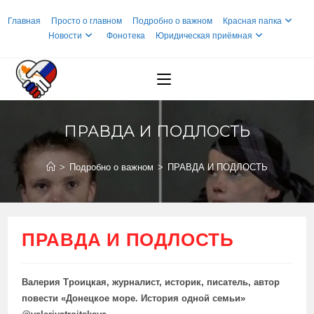
Перейти
Главная
Просто о главном
Подробно о важном
Красная папка
к
Новости
Фонотека
Юридическая приёмная
содержимому
ПРАВДА И ПОДЛОСТЬ
>
Подробно о важном
>
ПРАВДА И ПОДЛОСТЬ
ПРАВДА И ПОДЛОСТЬ
Валерия Троицкая, журналист, историк, писатель, автор
повести «Донецкое море. История одной семьи»