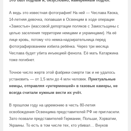
Это был подлый и, безусловно, намеренный подлог.
А ведь это известная фотография! На ней — Чеслава Квока,
14-летняя девочка, попавшая в Освенцим в ходе операции
«Замостье» (массовой депортации поляков с Замостьщины с
целью заселения территории немцами и украинцами). На её
лице кровь, потому что немка-надзирательница перед
фотографированием избила ребёнка. Через три месяца
Чеслава будет убита инъекцией фенола. Её мать Катаржина
тоже погибнет.
Точное число жертв этой фабрики смерти так и не удалось
установить — от 1,5 млн до 4 млн человек.
Пунктуальные
немцы, отправляя «унтерменшей» в газовые камеры, не
всегда считали нужным вести их учёт.
В прошлом году на церемонию в честь 80-летия
освобождения Освенцима представителей РФ не пригласили.
Зато позвали представителей Германии, Польши, Хорватии,
Украины. То есть в том числе тех, кто убивал… Внуков