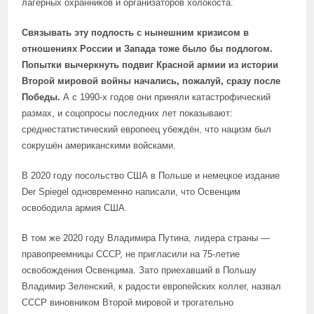
лагерных охранников и организаторов холокоста.
Связывать эту подлость с нынешним кризисом в
отношениях России и Запада тоже было бы подлогом.
Попытки вычеркнуть подвиг Красной армии из истории
Второй мировой войны начались, пожалуй, сразу после
Победы.
А с 1990-х годов они приняли катастрофический
размах, и соцопросы последних лет показывают:
среднестатистический европеец убеждён, что нацизм был
сокрушён американскими войсками.
В 2020 году посольство США в Польше и немецкое издание
Der Spiegel одновременно написали, что Освенцим
освободила армия США.
В том же 2020 году Владимира Путина, лидера страны —
правопреемницы СССР, не пригласили на 75-летие
освобождения Освенцима. Зато приехавший в Польшу
Владимир Зеленский, к радости европейских коллег, назвал
СССР виновником Второй мировой и трогательно