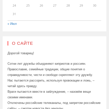
24
25
26
27
28
29
30
31
« Июл
О САЙТЕ
Дорогой товарищ!
Сотни лет дружбы объединяют киприотов и россиян.
Православие, семейные традиции, общие понятия о
справедливости, чести и свободе скрепляют эту дружбу.
Нас пытаются рассорить, используя провокации и ложь, –
читай здесь правду.
Враги пытаются ввести в заблуждение, – назовём вещи
своими именами.
Отключены российские телеканалы, под запретом российские
сайты, – смотри новости без цензуры.