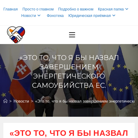
Перейти
Главная
Просто о главном
Подробно о важном
Красная папка
к
Новости
Фонотека
Юридическая приёмная
содержимому
«ЭТО ТО, ЧТО Я БЫ НАЗВАЛ
ЗАВЕРШЕНИЕМ
ЭНЕРГЕТИЧЕСКОГО
САМОУБИЙСТВА ЕС.
>
Новости
>
«Это то, что я бы назвал завершением энергетическо
«ЭТО ТО, ЧТО Я БЫ НАЗВАЛ