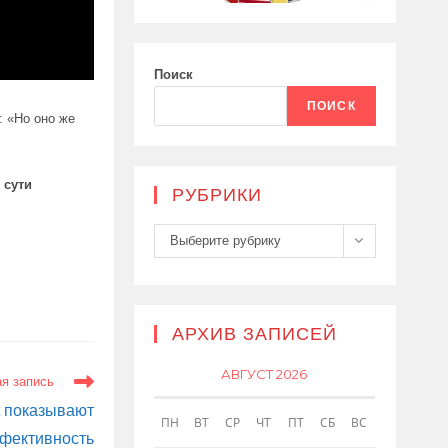
Поиск
ПОИСК
: «Но оно же
 сути
РУБРИКИ
Рубрики
Выберите рубрику
АРХИВ ЗАПИСЕЙ
АВГУСТ 2026
я запись
t показывают
ПН
ВТ
СР
ЧТ
ПТ
СБ
ВС
фективность