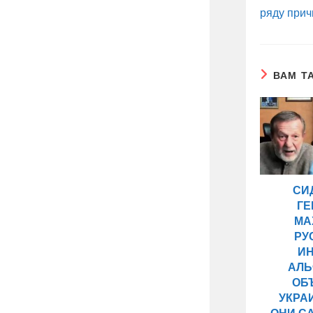
ряду прич
ВАМ Т
СИ
ГЕ
МА
РУ
И
АЛЬ
ОБ
УКРА