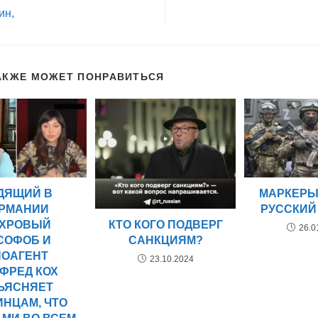
ин,
АКЖЕ МОЖЕТ ПОНРАВИТЬСЯ
ДЯЩИЙ В
МАРКЕРЫ
РМАНИИ
РУССКИЙ
КТО КОГО ПОДВЕРГ
ХРОВЫЙ
26.0
САНКЦИЯМ?
СОФОБ И
НОАГЕНТ
23.10.2024
ФРЕД КОХ
ЪЯСНЯЕТ
ИНЦАМ, ЧТО