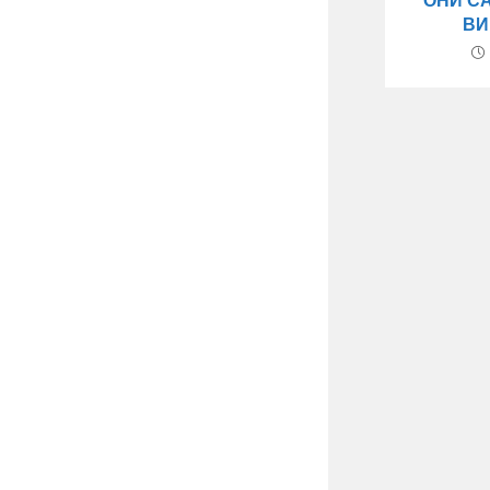
ОНИ С
ВИ