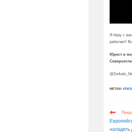
Я беру с ва
работает! В
Юрист и ме
Североатла
@Zerkalo_N
МЕТКИ:
КРИЗ
ЕЩЕ
Пред
СТАТЬИ
Европейс
наладить 