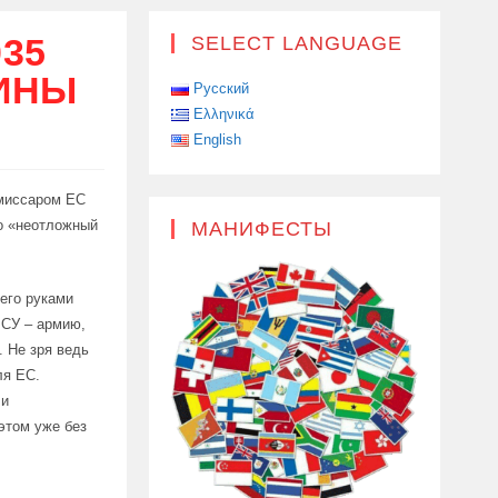
035
SELECT LANGUAGE
АИНЫ
Русский
Ελληνικά
English
омиссаром ЕС
о «неотложный
МАНИФЕСТЫ
его руками
ВСУ – армию,
 Не зря ведь
ля ЕС.
 и
этом уже без