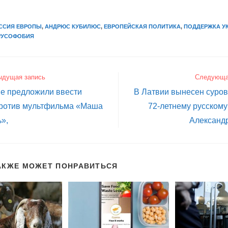
y
ССИЯ ЕВРОПЫ
,
АНДРЮС КУБИЛЮС
,
ЕВРОПЕЙСКАЯ ПОЛИТИКА
,
ПОДДЕРЖКА У
РУСОФОБИЯ
ыдущая запись
Следующа
не предложили ввести
В Латвии вынесен суро
против мультфильма «Маша
72-летнему русском
»,
Александ
АКЖЕ МОЖЕТ ПОНРАВИТЬСЯ