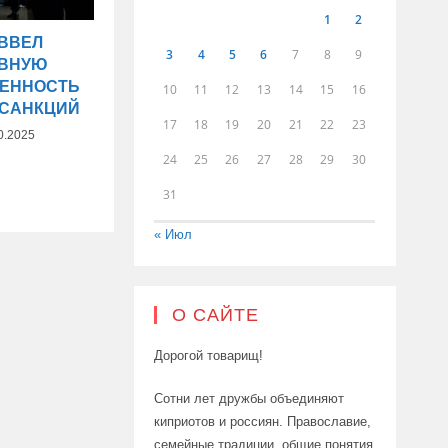
1
2
 ВВЕЛ
3
4
5
6
7
8
9
ОВНУЮ
ВЕННОСТЬ
10
11
12
13
14
15
16
 САНКЦИЙ
17
18
19
20
21
22
23
0.2025
24
25
26
27
28
29
30
31
« Июл
О САЙТЕ
Дорогой товарищ!
Сотни лет дружбы объединяют
киприотов и россиян. Православие,
семейные традиции, общие понятия