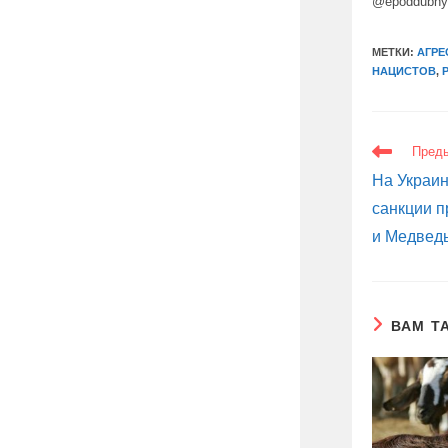
@epoddubn
МЕТКИ:
АГРЕ
НАЦИСТОВ
,
ЕЩЕ
Пред
СТАТЬИ
На Украи
санкции 
и Медведь
ВАМ Т