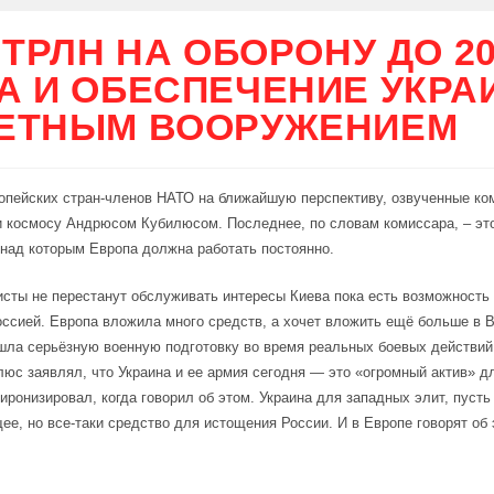
8 ТРЛН НА ОБОРОНУ ДО 2
А И ОБЕСПЕЧЕНИЕ УКР
ЕТНЫМ ВООРУЖЕНИЕМ
опейских стран-членов НАТО на ближайшую перспективу, озвученные к
и космосу Андрюсом Кубилюсом. Последнее, по словам комиссара, – эт
 над которым Европа должна работать постоянно.
сты не перестанут обслуживать интересы Киева пока есть возможность 
оссией. Европа вложила много средств, а хочет вложить ещё больше в 
шла серьёзную военную подготовку во время реальных боевых действий.
люс заявлял, что Украина и ее армия сегодня — это «огромный актив» д
иронизировал, когда говорил об этом. Украина для западных элит, пусть
ее, но все-таки средство для истощения России. И в Европе говорят об 