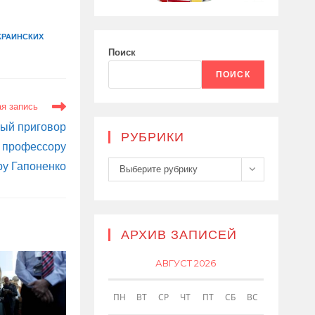
КРАИНСКИХ
Поиск
ПОИСК
я запись
вый приговор
РУБРИКИ
у профессору
Рубрики
ру Гапоненко
Выберите рубрику
АРХИВ ЗАПИСЕЙ
АВГУСТ 2026
ПН
ВТ
СР
ЧТ
ПТ
СБ
ВС