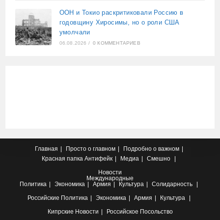
ООН и Токио раскритиковали Россию в
годовщину Хиросимы, но о роли США
умолчали
06.08.2026
/
0 КОММЕНТАРИЕВ
Главная
Просто о главном
Подробно о важном
Красная папка
Антифейк
Медиа
Смешно
Новости
Международные
Политика
Экономика
Армия
Культура
Солидарность
Российские
Политика
Экономика
Армия
Культура
Кипрские
Новости
Российское Посольство