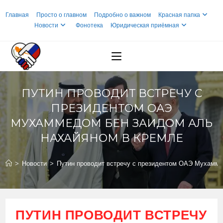
Перейти
Главная
Просто о главном
Подробно о важном
Красная папка
к
Новости
Фонотека
Юридическая приёмная
содержимому
ПУТИН ПРОВОДИТ ВСТРЕЧУ С
ПРЕЗИДЕНТОМ ОАЭ
МУХАММЕДОМ БЕН ЗАИДОМ АЛЬ
НАХАЙЯНОМ В КРЕМЛЕ
>
Новости
>
Путин проводит встречу с президентом ОАЭ Мухамм
ПУТИН ПРОВОДИТ ВСТРЕЧУ