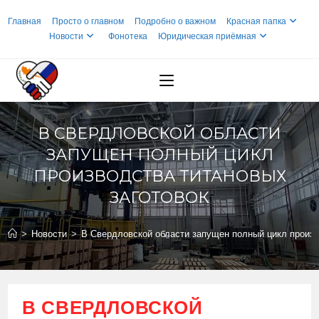
Перейти
Главная
Просто о главном
Подробно о важном
Красная папка
к
Новости
Фонотека
Юридическая приёмная
содержимому
В СВЕРДЛОВСКОЙ ОБЛАСТИ
ЗАПУЩЕН ПОЛНЫЙ ЦИКЛ
ПРОИЗВОДСТВА ТИТАНОВЫХ
ЗАГОТОВОК
>
Новости
>
В Свердловской области запущен полный цикл произв
В СВЕРДЛОВСКОЙ