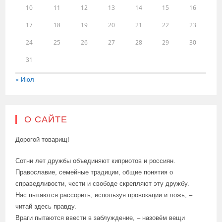
10
11
12
13
14
15
16
17
18
19
20
21
22
23
24
25
26
27
28
29
30
31
« Июл
О САЙТЕ
Дорогой товарищ!
Сотни лет дружбы объединяют киприотов и россиян.
Православие, семейные традиции, общие понятия о
справедливости, чести и свободе скрепляют эту дружбу.
Нас пытаются рассорить, используя провокации и ложь, –
читай здесь правду.
Враги пытаются ввести в заблуждение, – назовём вещи