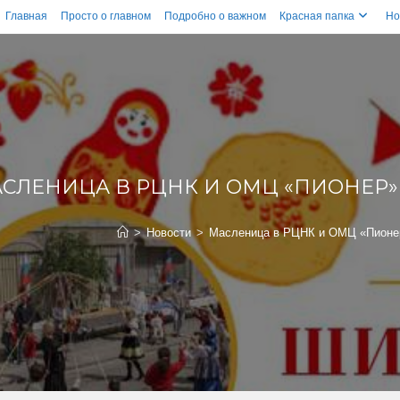
Главная
Просто о главном
Подробно о важном
Красная папка
Но
СЛЕНИЦА В РЦНК И ОМЦ «ПИОНЕР»!
>
Новости
>
Масленица в РЦНК и ОМЦ «Пионер