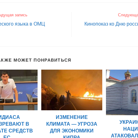
ыдущая запись
Следующа
еского языка в ОМЦ
Кинопоказ ко Дню росс
АКЖЕ МОЖЕТ ПОНРАВИТЬСЯ
ИДИАСА
ИЗМЕНЕНИЕ
УКРАИ
ЗРЕВАЮТ В
КЛИМАТА — УГРОЗА
НАЦ
АТЕ СРЕДСТВ
ДЛЯ ЭКОНОМИКИ
АТАКОВАЛ
ЕС
КИПРА