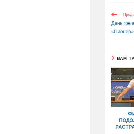
ЕЩЕ
Пред
СТАТЬИ
День греч
«Пионер»
ВАМ Т
Ф
ПОДО
РАСТР