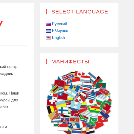
SELECT LANGUAGE
У
Русский
Ελληνικά
English
МАНИФЕСТЫ
кий центр
раздник
иком. Наши
нкурсы для
ребят
ми и