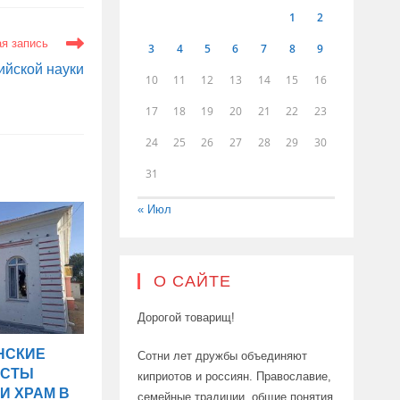
1
2
я запись
3
4
5
6
7
8
9
ийской науки
10
11
12
13
14
15
16
17
18
19
20
21
22
23
24
25
26
27
28
29
30
31
« Июл
О САЙТЕ
Дорогой товарищ!
НСКИЕ
Сотни лет дружбы объединяют
ИСТЫ
киприотов и россиян. Православие,
И ХРАМ В
семейные традиции, общие понятия