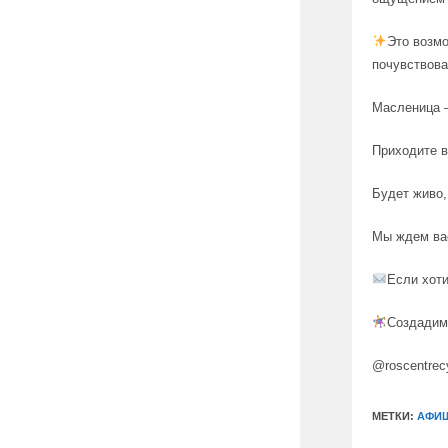
Это возмо
почувствова
Масленица —
Приходите в
Будет живо,
Мы ждем ва
Если хот
Создадим 
@roscentrec
МЕТКИ:
АФИ