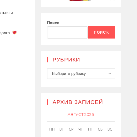
аться и
Поиск
ПОИСК
долго.
РУБРИКИ
Рубрики
Выберите рубрику
АРХИВ ЗАПИСЕЙ
АВГУСТ 2026
ПН
ВТ
СР
ЧТ
ПТ
СБ
ВС