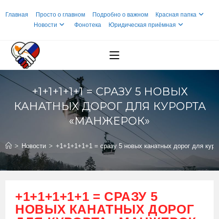
Перейти
Главная
Просто о главном
Подробно о важном
Красная папка
к
Новости
Фонотека
Юридическая приёмная
содержимому
+1+1+1+1+1 = СРАЗУ 5 НОВЫХ
КАНАТНЫХ ДОРОГ ДЛЯ КУРОРТА
«МАНЖЕРОК»
>
Новости
>
+1+1+1+1+1 = сразу 5 новых канатных дорог для кур
+1+1+1+1+1 = СРАЗУ 5
НОВЫХ КАНАТНЫХ ДОРОГ