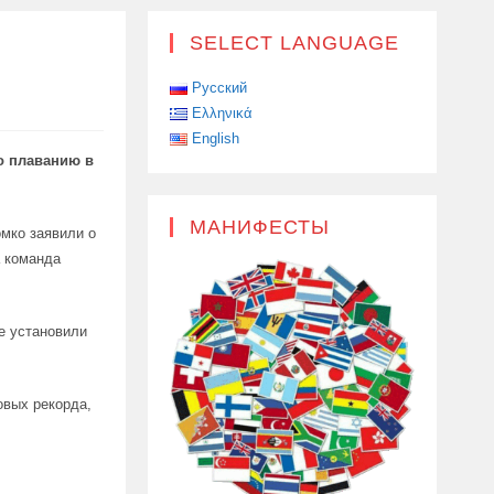
SELECT LANGUAGE
Русский
Ελληνικά
English
о плаванию в
МАНИФЕСТЫ
омко заявили о
а команда
не установили
овых рекорда,