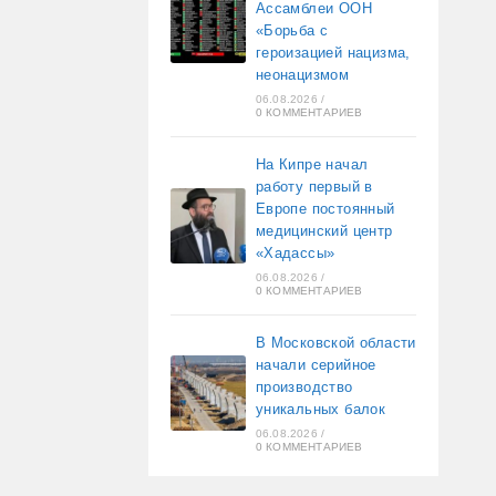
Ассамблеи ООН
«Борьба с
героизацией нацизма,
неонацизмом
06.08.2026
/
0 КОММЕНТАРИЕВ
На Кипре начал
работу первый в
Европе постоянный
медицинский центр
«Хадассы»
06.08.2026
/
0 КОММЕНТАРИЕВ
В Московской области
начали серийное
производство
уникальных балок
06.08.2026
/
0 КОММЕНТАРИЕВ