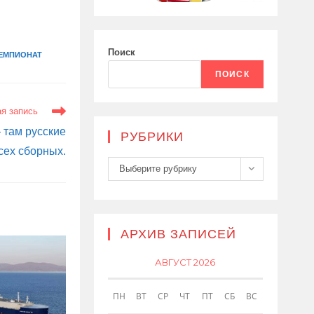
Поиск
ЕМПИОНАТ
ПОИСК
я запись
 там русские
РУБРИКИ
сех сборных.
Рубрики
Выберите рубрику
АРХИВ ЗАПИСЕЙ
АВГУСТ 2026
ПН
ВТ
СР
ЧТ
ПТ
СБ
ВС