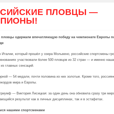
СИЙСКИЕ ПЛОВЦЫ —
ПИОНЫ!
 пловцы одержали впечатляющую победу на чемпионате Европы п
де
в Италии, который прошёл у озера Мольвено, российские спортсмены гр
евнованиях участвовали более 500 пловцов из 32 стран — и именно наш
 из главных сенсаций.
орной — 54 медали, почти половина из них золотые. Кроме того, россия
екордов мира и Европы.
риумф — Виктория Лисицкая: за один день она обновила сразу три мир
ающийся результат как в личных дисциплинах, так и в эстафетах.
мся нашими спортсменами