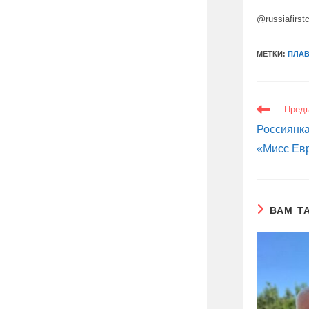
@russiafirst
МЕТКИ:
ПЛА
ЕЩЕ
Пред
СТАТЬИ
Россиянка
«Мисс Ев
ВАМ Т