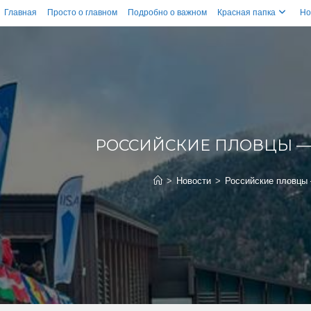
Главная
Просто о главном
Подробно о важном
Красная папка
Но
РОССИЙСКИЕ ПЛОВЦЫ —
>
Новости
>
Российские пловцы