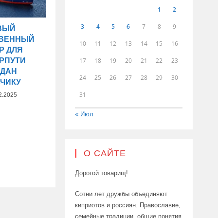
1
2
3
4
5
6
7
8
9
ВЫЙ
ТВЕННЫЙ
10
11
12
13
14
15
16
Р ДЛЯ
17
18
19
20
21
22
23
РПУТИ
ЕДАН
24
25
26
27
28
29
30
ЗЧИКУ
31
2.2025
« Июл
О САЙТЕ
Дорогой товарищ!
Сотни лет дружбы объединяют
киприотов и россиян. Православие,
семейные традиции, общие понятия