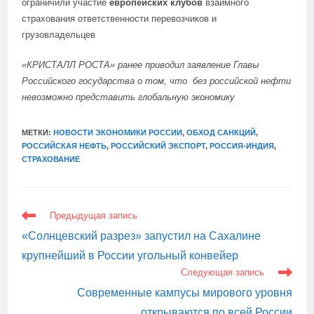
ограничили участие
европейских клубов
взаимного
страхования ответственности перевозчиков и
грузовладельцев
«КРИСТАЛЛ РОСТА»
ранее приводил
заявление Главы
Российского государства о том, что
без российской нефти
невозможно представить глобальную экономику
МЕТКИ:
НОВОСТИ ЭКОНОМИКИ РОССИИ
,
ОБХОД САНКЦИЙ
,
РОССИЙСКАЯ НЕФТЬ
,
РОССИЙСКИЙ ЭКСПОРТ
,
РОССИЯ-ИНДИЯ
,
СТРАХОВАНИЕ
ЕЩЕ
Предыдущая запись
СТАТЬИ
«Солнцевский разрез» запустил на Сахалине
крупнейший в России угольный конвейер
Следующая запись
Современные кампусы мирового уровня
открываются по всей России