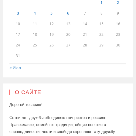
1
2
3
4
5
6
7
8
9
10
11
12
13
14
15
16
17
18
19
20
21
22
23
24
25
26
27
28
29
30
31
« Июл
О САЙТЕ
Дорогой товарищ!
Сотни лет дружбы объединяют киприотов и россиян.
Православие, семейные традиции, общие понятия о
справедливости, чести и свободе скрепляют эту дружбу.