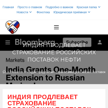
Перейти
Главная
Просто о главном
Подробно о важном
Красная папка
к
Новости
Фонотека
Юридическая приёмная
содержимому
ИНДИЯ ПРОДЛЕВАЕТ
СТРАХОВАНИЕ РОССИЙСКИХ
ПОСТАВОК НЕФТИ
>
Новости
>
Индия продлевает страхование российских поставок 
ИНДИЯ ПРОДЛЕВАЕТ
СТРАХОВАНИЕ