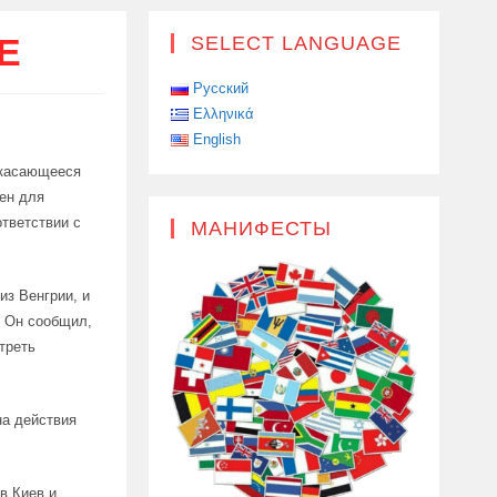
Е
SELECT LANGUAGE
Русский
Ελληνικά
English
 касающееся
ен для
ответствии с
МАНИФЕСТЫ
из Венгрии, и
. Он сообщил,
треть
на действия
в Киев и