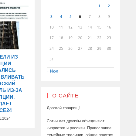
1
2
3
4
5
6
7
8
9
10
11
12
13
14
15
16
17
18
19
20
21
22
23
24
25
26
27
28
29
30
ЕЛИ ИЗ
31
НЦИИ
АЛИСЬ
« Июл
АВЛИВАТЬ
НСКИЙ
ЛЬ ИЗ-ЗА
О САЙТЕ
ПЦИИ,
ДАЕТ
Дорогой товарищ!
CE24
1.2024
Сотни лет дружбы объединяют
киприотов и россиян. Православие,
семейные традиции, общие понятия