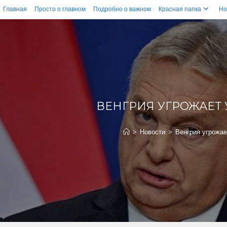
Главная
Просто о главном
Подробно о важном
Красная папка
Но
ВЕНГРИЯ УГРОЖАЕТ
>
Новости
>
Венгрия угрожае