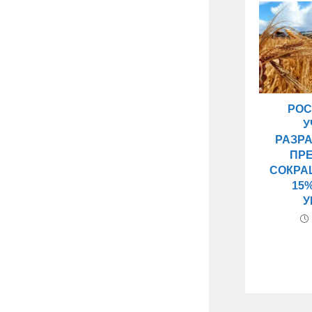
РОС
У
РАЗР
ПР
СОКРА
15
У