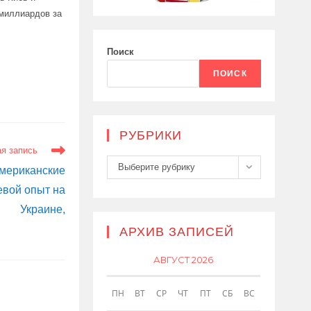
 миллиардов за
Поиск
ПОИСК
РУБРИКИ
я запись
Рубрики
Выберите рубрику
мериканские
евой опыт на
Украине,
АРХИВ ЗАПИСЕЙ
АВГУСТ 2026
ПН
ВТ
СР
ЧТ
ПТ
СБ
ВС