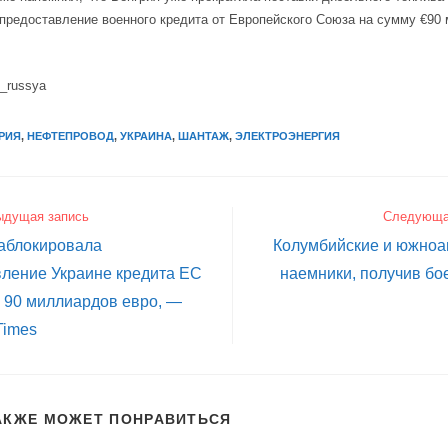
предоставление военного кредита от Европейского Союза на сумму €90
i_russya
РИЯ
,
НЕФТЕПРОВОД
,
УКРАИНА
,
ШАНТАЖ
,
ЭЛЕКТРОЭНЕРГИЯ
ыдущая запись
Следующа
заблокировала
Колумбийские и южноа
вление Украине кредита ЕС
наемники, получив бо
 90 миллиардов евро, —
Times
АКЖЕ МОЖЕТ ПОНРАВИТЬСЯ