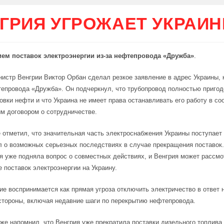
ГРИЯ УГРОЖАЕТ УКРАИН
ем поставок электроэнергии из-за нефтепровода «Дружба»
.
истр Венгрии Виктор Орбан сделал резкое заявление в адрес Украины,
епровода «Дружба». Он подчеркнул, что трубопровод полностью пригод
овки нефти и что Украина не имеет права останавливать его работу в со
м договором о сотрудничестве.
 отметил, что значительная часть электроснабжения Украины поступает 
 о возможных серьезных последствиях в случае прекращения поставок
я уже подняла вопрос о совместных действиях, и Венгрия может рассмо
 поставок электроэнергии на Украину.
ие воспринимается как прямая угроза отключить электричество в ответ 
стороны, включая недавние шаги по перекрытию нефтепровода.
же напомнил, что Венгрия уже прекратила поставки дизельного топлива 