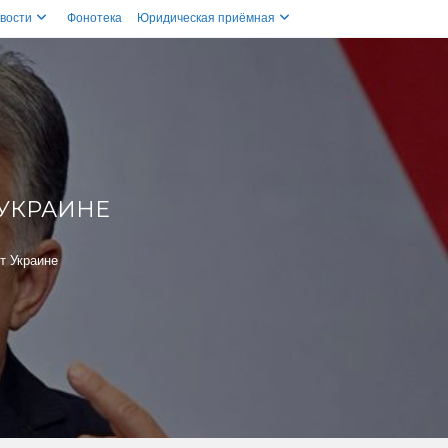
вости
Фонотека
Юридическая приёмная
 УКРАИНЕ
т Украине