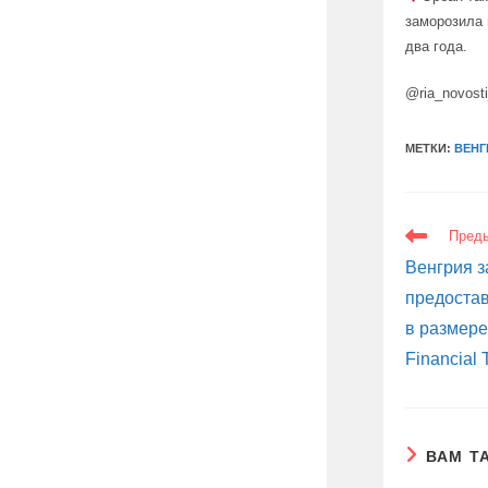
заморозила 
два года.
@ria_novost
МЕТКИ:
ВЕНГ
ЕЩЕ
Пред
СТАТЬИ
Венгрия 
предоста
в размере
Financial 
ВАМ Т