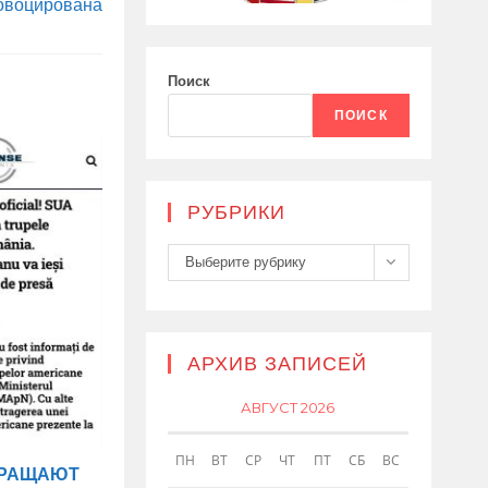
овоцирована
Поиск
ПОИСК
РУБРИКИ
Рубрики
Выберите рубрику
АРХИВ ЗАПИСЕЙ
АВГУСТ 2026
ПН
ВТ
СР
ЧТ
ПТ
СБ
ВС
КРАЩАЮТ