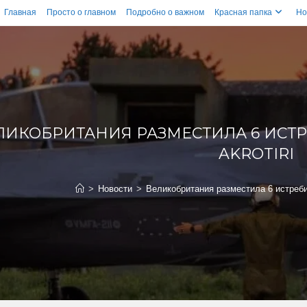
Главная
Просто о главном
Подробно о важном
Красная папка
Но
ЛИКОБРИТАНИЯ РАЗМЕСТИЛА 6 ИСТРЕ
AKROTIRI
>
Новости
>
Великобритания разместила 6 истребит