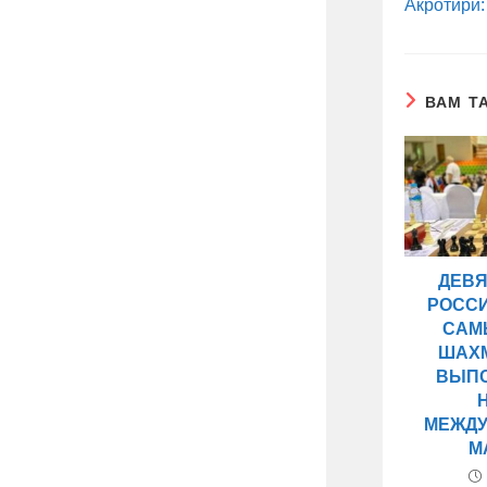
Акротири:
ВАМ Т
ДЕВ
РОСС
САМ
ШАХ
ВЫП
МЕЖДУ
М