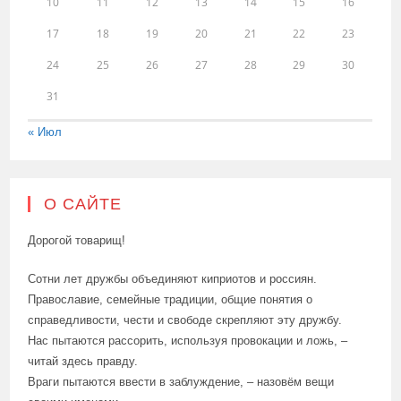
10
11
12
13
14
15
16
17
18
19
20
21
22
23
24
25
26
27
28
29
30
31
« Июл
О САЙТЕ
Дорогой товарищ!
Сотни лет дружбы объединяют киприотов и россиян.
Православие, семейные традиции, общие понятия о
справедливости, чести и свободе скрепляют эту дружбу.
Нас пытаются рассорить, используя провокации и ложь, –
читай здесь правду.
Враги пытаются ввести в заблуждение, – назовём вещи