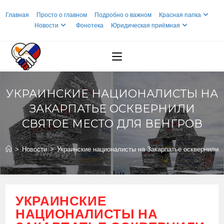
Перейти
Главная
Просто о главном
Подробно о важном
Красная папка
к
Новости
Фонотека
Юридическая приёмная
содержимому
УКРАИНСКИЕ НАЦИОНАЛИСТЫ НА
ЗАКАРПАТЬЕ ОСКВЕРНИЛИ
СВЯТОЕ МЕСТО ДЛЯ ВЕНГРОВ
>
Новости
>
Украинские националисты на Закарпатье осквернили с
УКРАИНСКИЕ
НАЦИОНАЛИСТЫ НА