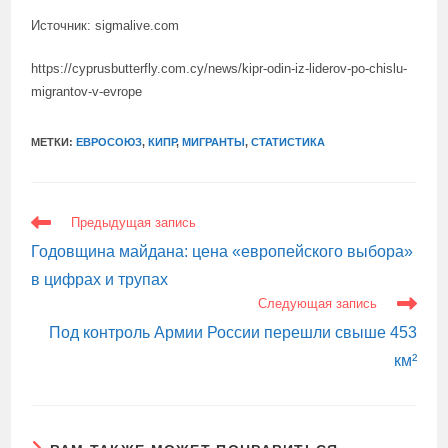
Источник: sigmalive.com
https://cyprusbutterfly.com.cy/news/kipr-odin-iz-liderov-po-chislu-
migrantov-v-evrope
МЕТКИ:
ЕВРОСОЮЗ
,
КИПР
,
МИГРАНТЫ
,
СТАТИСТИКА
ЕЩЕ
Предыдущая запись
СТАТЬИ
Годовщина майдана: цена «европейского выбора»
в цифрах и трупах
Следующая запись
Под контроль Армии России перешли свыше 453
км²