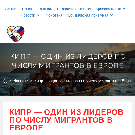
Перейти
Главная
Просто о главном
Подробно о важном
Красная папка
к
Новости
Фонотека
Юридическая приёмная
содержимому
КИПР — ОДИН ИЗ ЛИДЕРОВ ПО
ЧИСЛУ МИГРАНТОВ В ЕВРОПЕ
>
Новости
>
Кипр — один из лидеров по числу мигрантов в Европ
КИПР — ОДИН ИЗ ЛИДЕРОВ
ПО ЧИСЛУ МИГРАНТОВ В
ЕВРОПЕ