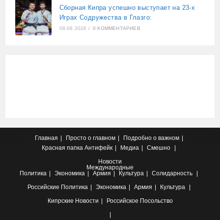
Сборная Кипра успешно выступает на 23-х
Играх Содружества в Глазго:
08.08.2026
/
0 КОММЕНТАРИЕВ
Главная
Просто о главном
Подробно о важном
Красная папка
Антифейк
Медиа
Смешно
Новости
Международные
Политика
Экономика
Армия
Культура
Солидарность
Российские
Политика
Экономика
Армия
Культура
Кипрские
Новости
Российское Посольство