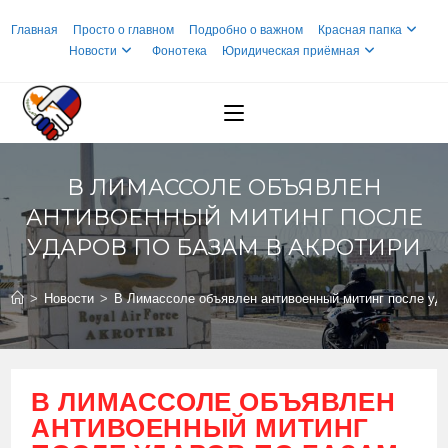
Перейти
Главная
Просто о главном
Подробно о важном
Красная папка
к
Новости
Фонотека
Юридическая приёмная
содержимому
В ЛИМАССОЛЕ ОБЪЯВЛЕН
АНТИВОЕННЫЙ МИТИНГ ПОСЛЕ
УДАРОВ ПО БАЗАМ В АКРОТИРИ
>
Новости
>
В Лимассоле объявлен антивоенный митинг после уда
В ЛИМАССОЛЕ ОБЪЯВЛЕН
АНТИВОЕННЫЙ МИТИНГ