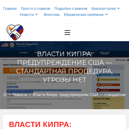
Перейти
Главная
Просто о главном
Подробно о важном
Красная папка
к
Новости
Фонотека
Юридическая приёмная
содержимому
ВЛАСТИ КИПРА:
ПРЕДУПРЕЖДЕНИЕ США —
СТАНДАРТНАЯ ПРОЦЕДУРА,
УГРОЗЫ НЕТ
>
Новости
>
Власти Кипра: предупреждение США — стандартная п
ВЛАСТИ КИПРА: