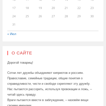
17
18
19
20
21
22
23
24
25
26
27
28
29
30
31
« Июл
О САЙТЕ
Дорогой товарищ!
Сотни лет дружбы объединяют киприотов и россиян.
Православие, семейные традиции, общие понятия о
справедливости, чести и свободе скрепляют эту дружбу.
Нас пытаются рассорить, используя провокации и ложь, –
читай здесь правду.
Враги пытаются ввести в заблуждение, – назовём вещи
своими именами.