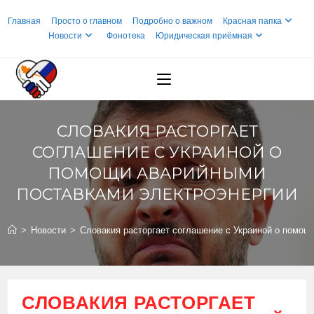
Перейти
Главная
Просто о главном
Подробно о важном
Красная папка
к
Новости
Фонотека
Юридическая приёмная
содержимому
СЛОВАКИЯ РАСТОРГАЕТ
СОГЛАШЕНИЕ С УКРАИНОЙ О
ПОМОЩИ АВАРИЙНЫМИ
ПОСТАВКАМИ ЭЛЕКТРОЭНЕРГИИ
>
Новости
>
Словакия расторгает соглашение с Украиной о помощ
СЛОВАКИЯ РАСТОРГАЕТ