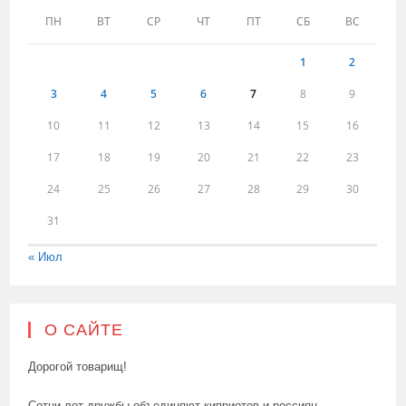
ПН
ВТ
СР
ЧТ
ПТ
СБ
ВС
1
2
3
4
5
6
7
8
9
10
11
12
13
14
15
16
17
18
19
20
21
22
23
24
25
26
27
28
29
30
31
« Июл
О САЙТЕ
Дорогой товарищ!
Сотни лет дружбы объединяют киприотов и россиян.