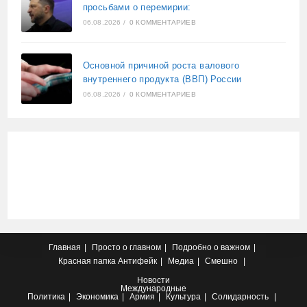
просьбами о перемирии:
06.08.2026
/
0 КОММЕНТАРИЕВ
Основной причиной роста валового
внутреннего продукта (ВВП) России
06.08.2026
/
0 КОММЕНТАРИЕВ
Главная
Просто о главном
Подробно о важном
Красная папка
Антифейк
Медиа
Смешно
Новости
Международные
Политика
Экономика
Армия
Культура
Солидарность