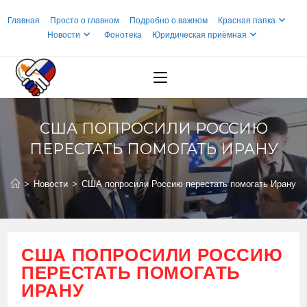
Перейти
Главная
Просто о главном
Подробно о важном
Красная папка
к
Новости
Фонотека
Юридическая приёмная
содержимому
США ПОПРОСИЛИ РОССИЮ
ПЕРЕСТАТЬ ПОМОГАТЬ ИРАНУ
>
Новости
>
США попросили Россию перестать помогать Ирану
США ПОПРОСИЛИ РОССИЮ
ПЕРЕСТАТЬ ПОМОГАТЬ
ИРАНУ