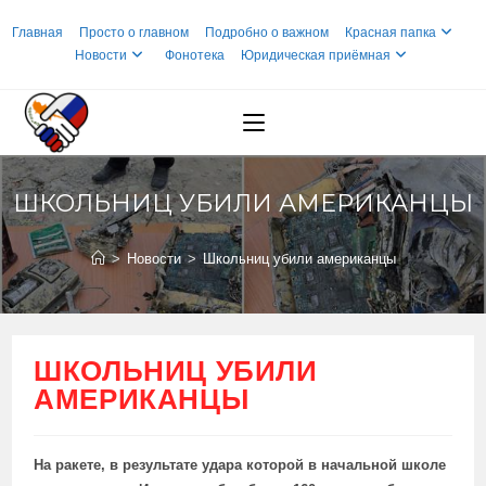
Перейти
Главная
Просто о главном
Подробно о важном
Красная папка
к
Новости
Фонотека
Юридическая приёмная
содержимому
ШКОЛЬНИЦ УБИЛИ АМЕРИКАНЦЫ
>
Новости
>
Школьниц убили американцы
ШКОЛЬНИЦ УБИЛИ
АМЕРИКАНЦЫ
На ракете, в результате
удара которой
в начальной школе