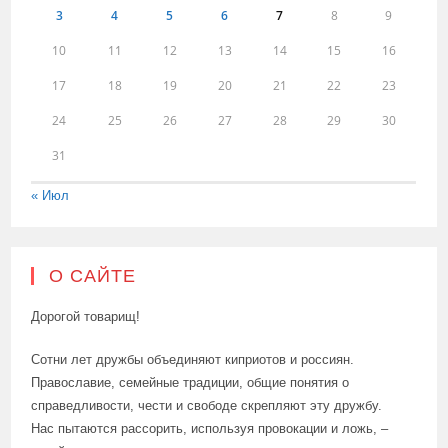
3
4
5
6
7
8
9
10
11
12
13
14
15
16
17
18
19
20
21
22
23
24
25
26
27
28
29
30
31
« Июл
О САЙТЕ
Дорогой товарищ!
Сотни лет дружбы объединяют киприотов и россиян.
Православие, семейные традиции, общие понятия о
справедливости, чести и свободе скрепляют эту дружбу.
Нас пытаются рассорить, используя провокации и ложь, –