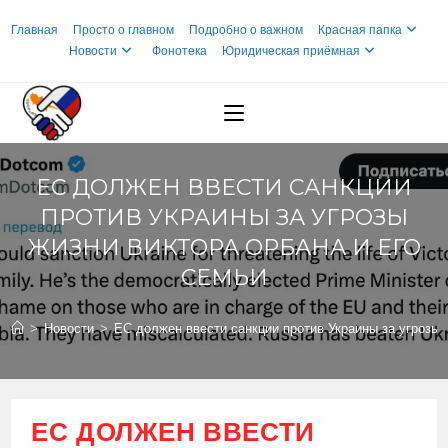
Перейти
Главная
Просто о главном
Подробно о важном
Красная папка
к
Новости
Фонотека
Юридическая приёмная
содержимому
ЕС ДОЛЖЕН ВВЕСТИ САНКЦИИ
ПРОТИВ УКРАИНЫ ЗА УГРОЗЫ
ЖИЗНИ ВИКТОРА ОРБАНА И ЕГО
СЕМЬИ
>
Новости
>
ЕС должен ввести санкции против Украины за угрозы 
ЕС ДОЛЖЕН ВВЕСТИ