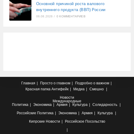
Основной причиной роста валового
внутреннего продукта (ВВП) России
06.08.2026
/
0 КОММЕНТАРИЕВ
Главная
Просто о главном
Подробно о важном
Красная папка
Антифейк
Медиа
Смешно
Новости
Международные
Политика
Экономика
Армия
Культура
Солидарность
Российские
Политика
Экономика
Армия
Культура
Кипрские
Новости
Российское Посольство