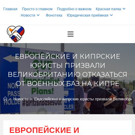
Перейти
Главная
Просто о главном
Подробно о важном
Красная папка
к
Новости
Фонотека
Юридическая приёмная
содержимому
ЕВРОПЕЙСКИЕ И КИПРСКИЕ
ЮРИСТЫ ПРИЗВАЛИ
ВЕЛИКОБРИТАНИЮ ОТКАЗАТЬСЯ
ОТ ВОЕННЫХ БАЗ НА КИПРЕ
>
Новости
>
Европейские и кипрские юристы призвали Великобрита
ЕВРОПЕЙСКИЕ И