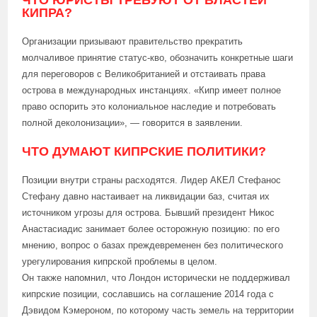
ЧТО ЮРИСТЫ ТРЕБУЮТ ОТ ВЛАСТЕЙ
КИПРА?
Организации призывают правительство прекратить
молчаливое принятие статус-кво, обозначить конкретные шаги
для переговоров с Великобританией и отстаивать права
острова в международных инстанциях. «Кипр имеет полное
право оспорить это колониальное наследие и потребовать
полной деколонизации», — говорится в заявлении.
ЧТО ДУМАЮТ КИПРСКИЕ ПОЛИТИКИ?
Позиции внутри страны расходятся. Лидер АКЕЛ Стефанос
Стефану давно настаивает на ликвидации баз, считая их
источником угрозы для острова. Бывший президент Никос
Анастасиадис занимает более осторожную позицию: по его
мнению, вопрос о базах преждевременен без политического
урегулирования кипрской проблемы в целом.
Он также напомнил, что Лондон исторически не поддерживал
кипрские позиции, сославшись на соглашение 2014 года с
Дэвидом Кэмероном, по которому часть земель на территории