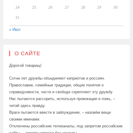
24
25
26
27
28
29
30
31
« Июл
О САЙТЕ
Дорогой товарищ!
Сотни лет дружбы объединяют киприотов и россиян.
Православие, семейные традиции, общие понятия о
справедливости, чести и свободе скрепляют эту дружбу.
Нас пытаются рассорить, используя провокации и ложь, –
читай здесь правду.
Враги пытаются ввести в заблуждение, – назовём вещи
своими именами.
Отключены российские телеканалы, под запретом российские
сайты, – смотри новости без цензуры.