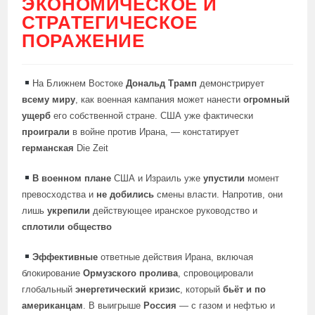
ЭКОНОМИЧЕСКОЕ И
СТРАТЕГИЧЕСКОЕ
ПОРАЖЕНИЕ
На Ближнем Востоке
Дональд Трамп
демонстрирует
всему миру
, как военная кампания может нанести
огромный
ущерб
его собственной стране. США уже фактически
проиграли
в войне против Ирана, — констатирует
германская
Die Zeit
В военном плане
США и Израиль уже
упустили
момент
превосходства и
не добились
смены власти. Напротив, они
лишь
укрепили
действующее иранское руководство и
сплотили общество
Эффективные
ответные действия Ирана, включая
блокирование
Ормузского пролива
, спровоцировали
глобальный
энергетический кризис
, который
бьёт и по
американцам
. В выигрыше
Россия
— с газом и нефтью и