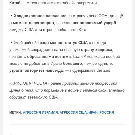
Китай
— с технологиями «зелёной» энергетики
Хладнокровное нападение
на страну-члена ООН, да ещё
в момент переговоров
, нанесло
непоправимый ущерб
имиджу США для стран Глобального Юга
Этой войной Трамп
меняет статус США
с некогда
уважаемой сверхдержавы на опасную
страну-хищника
,
причём с
обрезанными когтями
. Если Америка со всей её
мощью не добьётся в Иране
большего
, чем сегодня, то
утратит авторитет навсегда
, — подчёркивает Die Zeit
«КРИСТАЛЛ РОСТА»
ранее приводил
мнение профессора
Цзяна о том, что поражение в войне с Ираном окончательно
обрушит гегемонию США
МЕТКИ:
АГРЕССИЯ ИЗРАИЛЯ
,
АГРЕССИЯ США
,
ИРАН
,
РОССИЯ