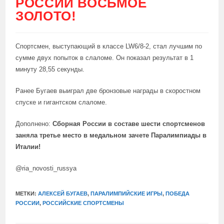
РОССИИ ВОСЬМОЕ
ЗОЛОТО!
Спортсмен, выступающий в классе LW6/8-2, стал лучшим по
сумме двух попыток в слаломе. Он показал результат в 1
минуту 28,55 секунды.
Ранее Бугаев выиграл две бронзовые награды в скоростном
спуске и гигантском слаломе.
Дополнено:
Сборная России в составе шести спортсменов
заняла третье место в медальном зачете Паралимпиады в
Италии!
@ria_novosti_russya
МЕТКИ:
АЛЕКСЕЙ БУГАЕВ
,
ПАРАЛИМПИЙСКИЕ ИГРЫ
,
ПОБЕДА
РОССИИ
,
РОССИЙСКИЕ СПОРТСМЕНЫ