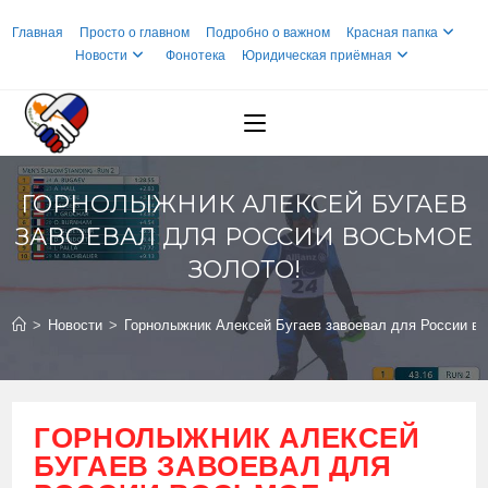
Перейти
Главная
Просто о главном
Подробно о важном
Красная папка
к
Новости
Фонотека
Юридическая приёмная
содержимому
ГОРНОЛЫЖНИК АЛЕКСЕЙ БУГАЕВ
ЗАВОЕВАЛ ДЛЯ РОССИИ ВОСЬМОЕ
ЗОЛОТО!
>
Новости
>
Горнолыжник Алексей Бугаев завоевал для России во
ГОРНОЛЫЖНИК АЛЕКСЕЙ
БУГАЕВ ЗАВОЕВАЛ ДЛЯ