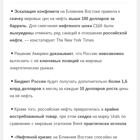
Эскалация конфликта
на Ближнем Востоке привела к
скачку
мировых цен на нефть
выше 100 долларов за
баррель
. Для смягчения
нефтяного шока
США были
вынуждены
отменить ряд санкций в отношении
российской
нефти
, — констатирует The New York Times
Решение Америки
доказывает
, что Россию
невозможно
вытеснить с её
ключевых позиций
на мировых
энергетических рынках
Бюджет России
будет получать дополнительно
более 1,6
млрд долларов
в месяц за каждые
10 долларов роста
цены
на её нефть
Кроме того, российская нефть превратилась в
крайне
востребованный товар
, при этом
скидка
на марку Urals по
сравнению с мировым эталоном Brent
практически исчезла
«
Нефтяной кризис
на Ближнем Востоке способен не