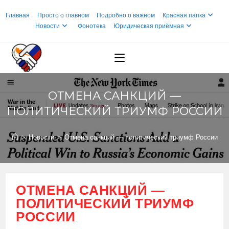
Перейти
Главная
Просто о главном
Подробно о важном
Красная папка
к
Новости
Фонотека
Юридическая приёмная
содержимому
ОТМЕНА САНКЦИЙ —
ПОЛИТИЧЕСКИЙ ТРИУМФ РОССИИ
>
Новости
>
Отмена санкций — политический триумф России
ОТМЕНА САНКЦИЙ —
ПОЛИТИЧЕСКИЙ ТРИУМФ
РОССИИ