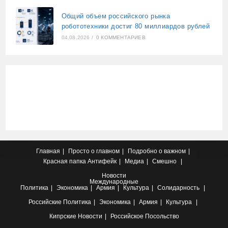
Общий объем российского рынка
робототехники достиг 80 миллиардов рублей
04.08.2026
/
0 КОММЕНТАРИЕВ
Главная
Просто о главном
Подробно о важном
Красная папка
Антифейк
Медиа
Смешно
Новости
Международные
Политика
Экономика
Армия
Культура
Солидарность
Российские
Политика
Экономика
Армия
Культура
Кипрские
Новости
Российское Посольство