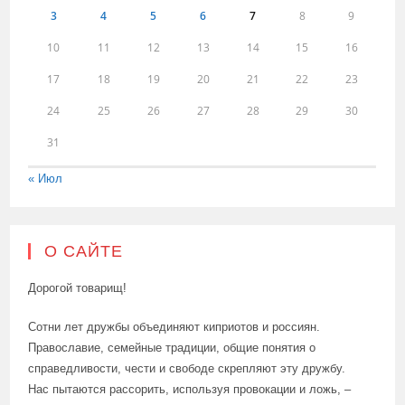
3
4
5
6
7
8
9
10
11
12
13
14
15
16
17
18
19
20
21
22
23
24
25
26
27
28
29
30
31
« Июл
О САЙТЕ
Дорогой товарищ!
Сотни лет дружбы объединяют киприотов и россиян.
Православие, семейные традиции, общие понятия о
справедливости, чести и свободе скрепляют эту дружбу.
Нас пытаются рассорить, используя провокации и ложь, –