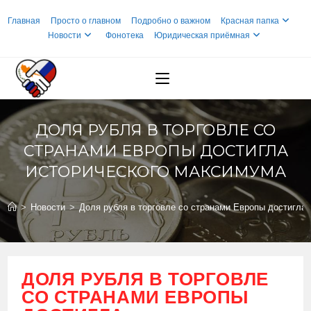
Перейти
Главная
Просто о главном
Подробно о важном
Красная папка
к
Новости
Фонотека
Юридическая приёмная
содержимому
ДОЛЯ РУБЛЯ В ТОРГОВЛЕ СО
СТРАНАМИ ЕВРОПЫ ДОСТИГЛА
ИСТОРИЧЕСКОГО МАКСИМУМА
>
Новости
>
Доля рубля в торговле со странами Европы достигла
ДОЛЯ РУБЛЯ В ТОРГОВЛЕ
СО СТРАНАМИ ЕВРОПЫ