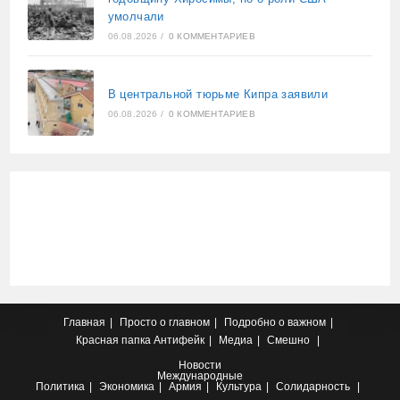
умолчали
06.08.2026
/
0 КОММЕНТАРИЕВ
В центральной тюрьме Кипра заявили
06.08.2026
/
0 КОММЕНТАРИЕВ
Главная
Просто о главном
Подробно о важном
Красная папка
Антифейк
Медиа
Смешно
Новости
Международные
Политика
Экономика
Армия
Культура
Солидарность