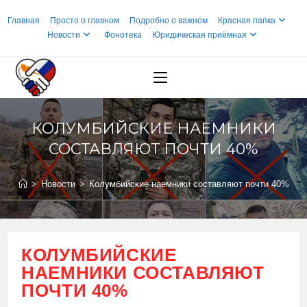
Перейти
Главная
Просто о главном
Подробно о важном
Красная папка
к
Новости
Фонотека
Юридическая приёмная
содержимому
КОЛУМБИЙСКИЕ НАЕМНИКИ
СОСТАВЛЯЮТ ПОЧТИ 40%
>
Новости
>
Колумбийские наемники составляют почти 40%
КОЛУМБИЙСКИЕ
НАЕМНИКИ СОСТАВЛЯЮТ
ПОЧТИ 40%