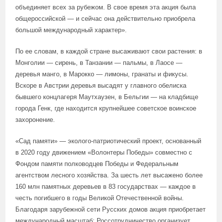
объединяет всех за рубежом. В свое время эта акция была
общероссийской — и сейчас она действительно приобрела
большой международный характер».
По ее словам, в каждой стране высаживают свои растения: в
Монголии — сирень, в Танзании — пальмы, в Лаосе —
деревья манго, в Марокко — лимоны, гранаты и фикусы.
Вскоре в Австрии деревья высадят у главного обелиска
бывшего концлагеря Маутхаузен, в Бельгии — на кладбище
города Генк, где находится крупнейшее советское воинское
захоронение.
«Сад памяти» — эколого-патриотический проект, основанный
в 2020 году движением «Волонтеры Победы» совместно с
Фондом памяти полководцев Победы и Федеральным
агентством лесного хозяйства. За шесть лет высажено более
160 млн памятных деревьев в 83 государствах — каждое в
честь погибшего в годы Великой Отечественной войны.
Благодаря зарубежной сети Русских домов акция приобретает
международный масштаб: Россотрудничество организует