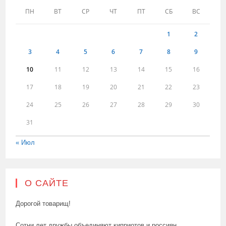
ПН
ВТ
СР
ЧТ
ПТ
СБ
ВС
1
2
3
4
5
6
7
8
9
10
11
12
13
14
15
16
17
18
19
20
21
22
23
24
25
26
27
28
29
30
31
« Июл
О САЙТЕ
Дорогой товарищ!
Сотни лет дружбы объединяют киприотов и россиян.