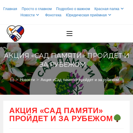
Перейти
Главная
Просто о главном
Подробно о важном
Красная папка
к
Новости
Фонотека
Юридическая приёмная
содержимому
АКЦИЯ «САД ПАМЯТИ» ПРОЙДЕТ И
ЗА РУБЕЖОМ
>
Новости
>
Акция «Сад памяти» пройдет и за рубежом
АКЦИЯ «САД ПАМЯТИ»
ПРОЙДЕТ И ЗА РУБЕЖОМ