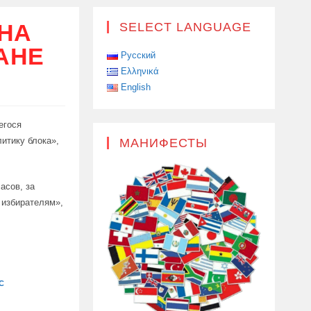
ЬНА
SELECT LANGUAGE
АНЕ
Русский
Ελληνικά
English
егося
итику блока»,
МАНИФЕСТЫ
асов, за
 избирателям»,
С