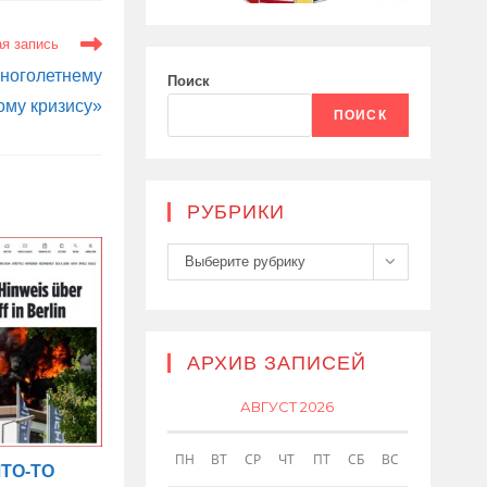
я запись
многолетнему
Поиск
ому кризису»
ПОИСК
РУБРИКИ
Рубрики
Выберите рубрику
АРХИВ ЗАПИСЕЙ
АВГУСТ 2026
ПН
ВТ
СР
ЧТ
ПТ
СБ
ВС
ЧТО-ТО