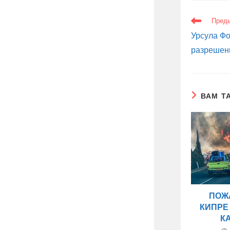
ЕЩЕ
Пред
СТАТЬИ
Урсула Фо
разрешен
ВАМ Т
ПОЖ
КИПРЕ
К