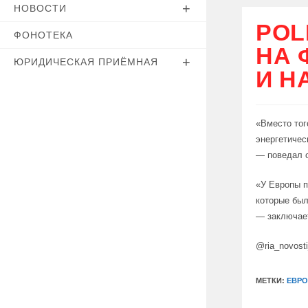
НОВОСТИ
POL
ФОНОТЕКА
НА 
ЮРИДИЧЕСКАЯ ПРИЁМНАЯ
И Н
«Вместо тог
энергетичес
— поведал о
«У Европы п
которые был
— заключае
@ria_novost
МЕТКИ:
ЕВРО