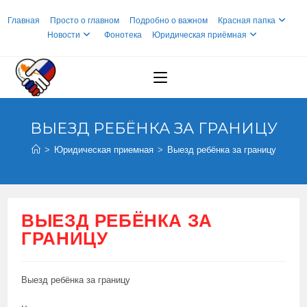
Перейти
Главная
Просто о главном
Подробно о важном
Красная папка
к
Новости
Фонотека
Юридическая приёмная
содержимому
ВЫЕЗД РЕБЁНКА ЗА ГРАНИЦУ
>
Юридическая приемная
>
Выезд ребёнка за границу
ВЫЕЗД РЕБЁНКА ЗА
ГРАНИЦУ
Выезд ребёнка за границу