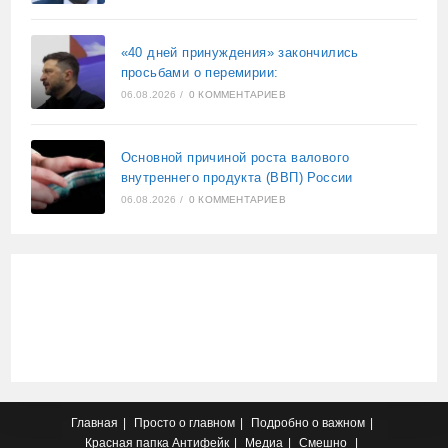
«40 дней принуждения» закончились
просьбами о перемирии:
06.08.2026
/
0 КОММЕНТАРИЕВ
Основной причиной роста валового
внутреннего продукта (ВВП) России
06.08.2026
/
0 КОММЕНТАРИЕВ
Главная
Просто о главном
Подробно о важном
Красная папка
Антифейк
Медиа
Смешно