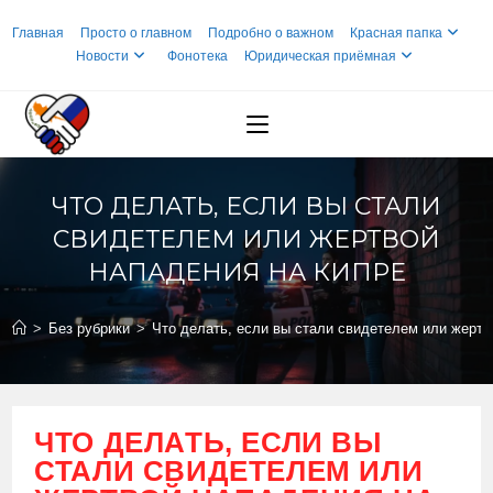
Перейти
Главная
Просто о главном
Подробно о важном
Красная папка
к
Новости
Фонотека
Юридическая приёмная
содержимому
ЧТО ДЕЛАТЬ, ЕСЛИ ВЫ СТАЛИ
СВИДЕТЕЛЕМ ИЛИ ЖЕРТВОЙ
НАПАДЕНИЯ НА КИПРЕ
>
Без рубрики
>
Что делать, если вы стали свидетелем или жертв
ЧТО ДЕЛАТЬ, ЕСЛИ ВЫ
СТАЛИ СВИДЕТЕЛЕМ ИЛИ