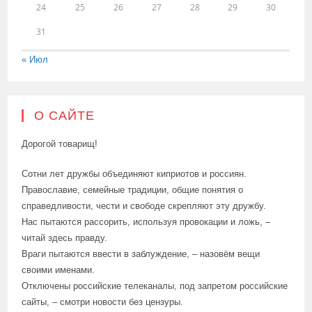
24
25
26
27
28
29
30
31
« Июл
О САЙТЕ
Дорогой товарищ!
Сотни лет дружбы объединяют киприотов и россиян.
Православие, семейные традиции, общие понятия о
справедливости, чести и свободе скрепляют эту дружбу.
Нас пытаются рассорить, используя провокации и ложь, –
читай здесь правду.
Враги пытаются ввести в заблуждение, – назовём вещи
своими именами.
Отключены российские телеканалы, под запретом российские
сайты, – смотри новости без цензуры.